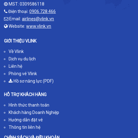
MST: 0309586118
Điện thoại:
0906.728.466
Email:
airlines@vlink.vn
Website:
www.vlink.vn
GIỚI THIỆU VLINK
Về Vlink
Dịch vụ du lịch
Liên hệ
Phòng vé Vlink
Hồ sơ năng lực (PDF)
HỖ TRỢ KHÁCH HÀNG
Hình thức thanh toán
Khách hàng Doanh Nghiệp
Hướng dẫn đặt vé
Thông tin liên hệ
CHÍNH SÁCH VÀ ĐIỀU KHOẢN