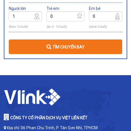
Người lớn
Trẻ em
Em bé
(trên 12 tuổi)
(từ 2 - 12 tuổi)
(dưới 2 tuổi)
TÌM CHUYẾN BAY
CÔNG TY CỔ PHẦN DỊCH VỤ VIỆT LIÊN KẾT
Địa chỉ: 06 Phan Chu Trinh, P. Tân Sơn Nhì, TPHCM