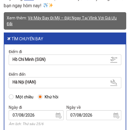
bạn ngay hôm nay!
Xem thêm:
Vé Máy Bay Đi Mỹ – Đặt Ngay Tại Vlink Với Giá Ưu
Đãi
TÌM CHUYẾN BAY
Điểm đi
Hồ Chí Minh (SGN)
Điểm đến
Hà Nội (HAN)
Một chiều
Khứ hồi
Ngày đi
Ngày về
Âm lịch: Thứ sáu 25/6