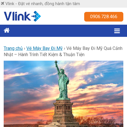
Skip
Vlink - Đặt vé nhanh, đồng hành tận tâm
to
content
Vlink
0906.728.466
Đặt
vé
nhanh,
Trang chủ
›
Vé Máy Bay Đi Mỹ
›
Vé Máy Bay Đi Mỹ Quá Cảnh
Nhật – Hành Trình Tiết Kiệm & Thuận Tiện
đồng
hành
tận
tâm