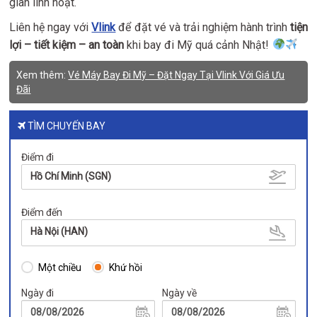
gian linh hoạt.
Liên hệ ngay với
Vlink
để đặt vé và trải nghiệm hành trình
tiện
lợi – tiết kiệm – an toàn
khi bay đi Mỹ quá cảnh Nhật!
Xem thêm:
Vé Máy Bay Đi Mỹ – Đặt Ngay Tại Vlink Với Giá Ưu
Đãi
TÌM CHUYẾN BAY
Điểm đi
Hồ Chí Minh (SGN)
Điểm đến
Hà Nội (HAN)
Một chiều
Khứ hồi
Ngày đi
Ngày về