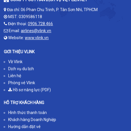
Địa chỉ: 06 Phan Chu Trinh, P. Tân Sơn Nhì, TPHCM
MST: 0309586118
Điện thoại:
0906.728.466
Email:
airlines@vlink.vn
Website:
www.vlink.vn
GIỚI THIỆU VLINK
Về Vlink
Dịch vụ du lịch
Liên hệ
Phòng vé Vlink
Hồ sơ năng lực (PDF)
HỖ TRỢ KHÁCH HÀNG
Hình thức thanh toán
Khách hàng Doanh Nghiệp
Hướng dẫn đặt vé