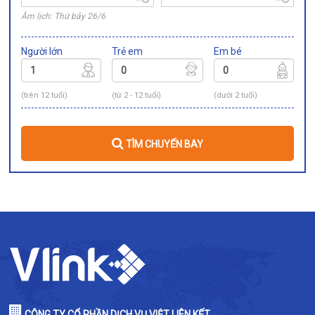
Âm lịch: Thứ bảy 26/6
Người lớn
Trẻ em
Em bé
(trên 12 tuổi)
(từ 2 - 12 tuổi)
(dưới 2 tuổi)
TÌM CHUYẾN BAY
CÔNG TY CỔ PHẦN DỊCH VỤ VIỆT LIÊN KẾT