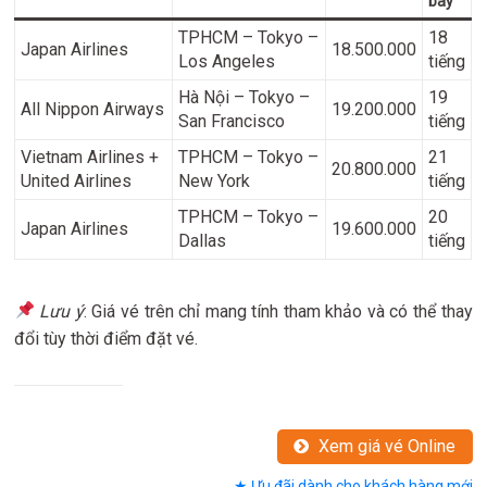
bay
TPHCM – Tokyo –
18
Japan Airlines
18.500.000
Los Angeles
tiếng
Hà Nội – Tokyo –
19
All Nippon Airways
19.200.000
San Francisco
tiếng
Vietnam Airlines +
TPHCM – Tokyo –
21
20.800.000
United Airlines
New York
tiếng
TPHCM – Tokyo –
20
Japan Airlines
19.600.000
Dallas
tiếng
Lưu ý
: Giá vé trên chỉ mang tính tham khảo và có thể thay
đổi tùy thời điểm đặt vé.
Xem giá vé Online
★ Ưu đãi dành cho khách hàng mới