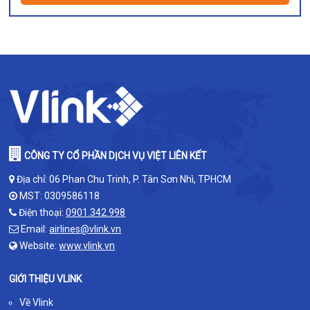
CÔNG TY CỔ PHẦN DỊCH VỤ VIỆT LIÊN KẾT
Địa chỉ: 06 Phan Chu Trinh, P. Tân Sơn Nhì, TPHCM
MST: 0309586118
Điện thoại:
0901.342.998
Email:
airlines@vlink.vn
Website:
www.vlink.vn
GIỚI THIỆU VLINK
Về Vlink