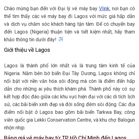
Chào mừng bạn đến với Đại lý vé máy bay
Vlink
, nơi bạn có
thể tìm thấy các vé máy bay đi Lagos với mức giá hấp dẫn
và dịch vụ chăm sóc khách hàng tận tâm. Để có chuyến bay
đến Lagos (Nigeria) thuận tiện và tiết kiệm nhất, hãy tham
khảo thông tin dưới đây!
Giới thiệu về Lagos
Lagos là thành phố lớn nhất và là trung tâm kinh tế của
Nigeria. Nằm bên bờ biển Đại Tây Dương, Lagos không chỉ
nổi bật với nền văn hóa sôi động mà còn là điểm đến hấp
dẫn cho những ai yêu thích khám phá. Thành phố này có sự
kết hợp độc đáo giữa các khu vực hiện đại với các di tích lịch
sử, các bãi biển xinh đẹp và đời sống đêm sôi động. Các địa
điểm nổi bật ở Lagos bao gồm bãi biển Tarkwa Bay, công
viên quốc gia Lekki Conservation Centre, và khu chợ Balogun
nhộn nhịp.
Bảng giá vé máy bay từ TP Hồ Chí Minh đến Lagos