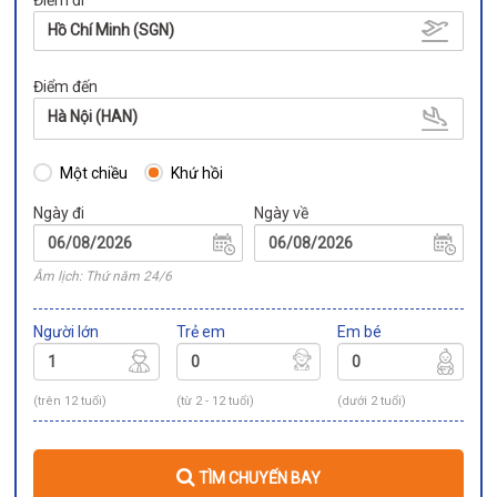
Hồ Chí Minh (SGN)
Điểm đến
Hà Nội (HAN)
Một chiều
Khứ hồi
Ngày đi
Ngày về
Âm lịch: Thứ năm 24/6
Người lớn
Trẻ em
Em bé
(trên 12 tuổi)
(từ 2 - 12 tuổi)
(dưới 2 tuổi)
TÌM CHUYẾN BAY