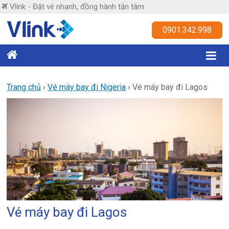
Skip
Vlink - Đặt vé nhanh, đồng hành tận tâm
to
content
Vlink
0901.342.998
Đặt
vé
nhanh,
Trang chủ
›
Vé máy bay đi Nigeria
›
Vé máy bay đi Lagos
đồng
hành
tận
tâm
Vé máy bay đi Lagos