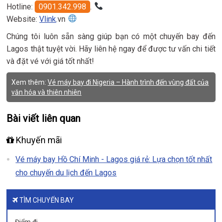
Hotline:
0901.342.998
.
Website:
Vlink
.vn
Chúng tôi luôn sẵn sàng giúp bạn có một chuyến bay đến
Lagos thật tuyệt vời. Hãy liên hệ ngay để được tư vấn chi tiết
và đặt vé với giá tốt nhất!
Xem thêm:
Vé máy bay đi Nigeria – Hành trình đến vùng đất của
văn hóa và thiên nhiên
Bài viết liên quan
Khuyến mãi
Vé máy bay Hồ Chí Minh - Lagos giá rẻ: Lựa chọn tốt nhất
cho chuyến du lịch đến Lagos
TÌM CHUYẾN BAY
Điểm đi