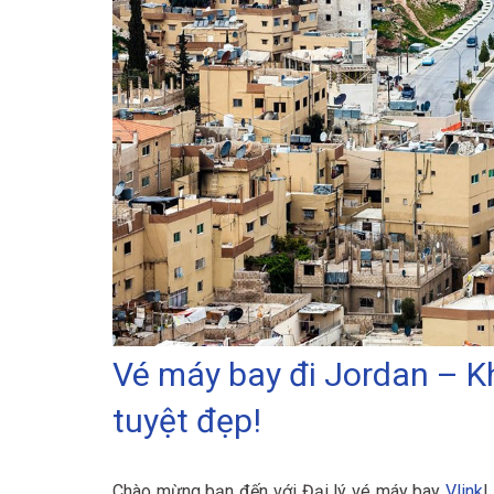
Vé máy bay đi Jordan – 
tuyệt đẹp!
Chào mừng bạn đến với Đại lý vé máy bay
Vlink
!