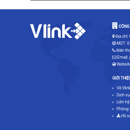
CÔNG 
Địa chỉ:
MST: 0
Điện th
Email:
Websit
GIỚI THIỆ
Về Vlin
Dịch vụ
Liên hệ
Phòng v
Hồ s