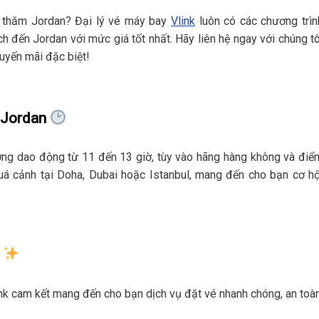
n thăm Jordan? Đại lý vé máy bay
Vlink
luôn có các chương trìn
ch đến Jordan với mức giá tốt nhất. Hãy liên hệ ngay với chúng tô
huyến mãi đặc biệt!
n Jordan
ờng dao động từ 11 đến 13 giờ, tùy vào hãng hàng không và điể
uá cảnh tại Doha, Dubai hoặc Istanbul, mang đến cho bạn cơ hộ
?
ink cam kết mang đến cho bạn dịch vụ đặt vé nhanh chóng, an toà