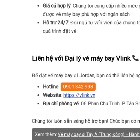
Giá cả hợp lý
: Chúng tôi cung cấp nhiều mức 
được vé máy bay phù hợp với ngân sách.
Hỗ trợ 24/7
: Đội ngũ tư vấn viên của chúng t
quá trình đặt vé.
Liên hệ với Đại lý vé máy bay Vlink
Để đặt vé máy bay đi Jordan, bạn có thể liên hệ ng
Hotline
:
0901.342.998
Website
:
https://vlink.vn
Địa chỉ phòng vé
: 06 Phan Chu Trinh, P Tân 
Chúng tôi luôn sẵn sàng hỗ trợ bạn! Chúc bạn có m
Xem thêm:
Vé máy bay đi Tây Á (Trung Đông) – Hành t