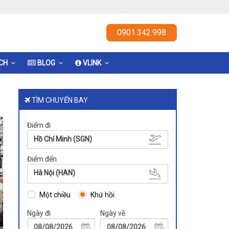
0901.342.998
ỊCH
BLOG
VLINK
TÌM CHUYẾN BAY
Điểm đi
Hồ Chí Minh (SGN)
Điểm đến
Hà Nội (HAN)
Một chiều
Khứ hồi
Ngày đi
Ngày về