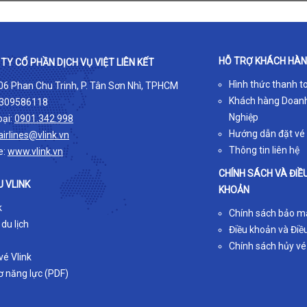
HỖ TRỢ KHÁCH HÀ
TY CỔ PHẦN DỊCH VỤ VIỆT LIÊN KẾT
Hình thức thanh t
 06 Phan Chu Trinh, P. Tân Sơn Nhì, TPHCM
Khách hàng Doan
309586118
Nghiệp
oại:
0901.342.998
Hướng dẫn đặt vé
airlines@vlink.vn
Thông tin liên hệ
e:
www.vlink.vn
CHÍNH SÁCH VÀ ĐIỀ
U VLINK
KHOẢN
k
Chính sách bảo m
 du lịch
Điều khoản và Điều
Chính sách hủy vé
é Vlink
ơ năng lực (PDF)