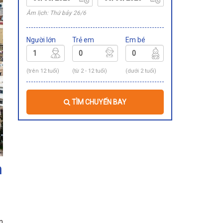
Âm lịch: Thứ bảy 26/6
Người lớn
Trẻ em
Em bé
(trên 12 tuổi)
(từ 2 - 12 tuổi)
(dưới 2 tuổi)
TÌM CHUYẾN BAY
n
n