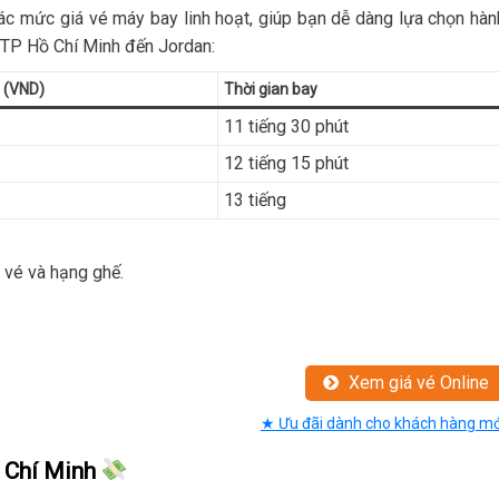
các mức giá vé máy bay linh hoạt, giúp bạn dễ dàng lựa chọn hàn
ừ TP Hồ Chí Minh đến Jordan:
i (VND)
Thời gian bay
11 tiếng 30 phút
12 tiếng 15 phút
13 tiếng
t vé và hạng ghế.
Xem giá vé Online
★ Ưu đãi dành cho khách hàng mớ
ồ Chí Minh