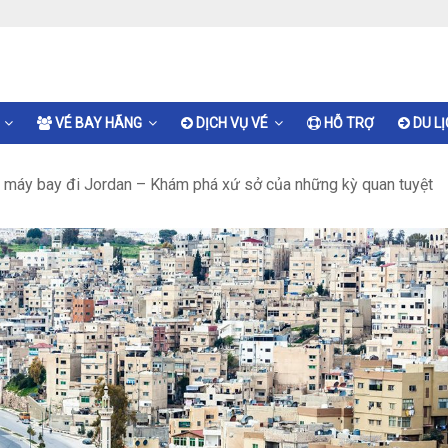
VÉ BAY HÃNG
DỊCH VỤ VÉ
HỖ TRỢ
DU L
 máy bay đi Jordan – Khám phá xứ sở của những kỳ quan tuyệt