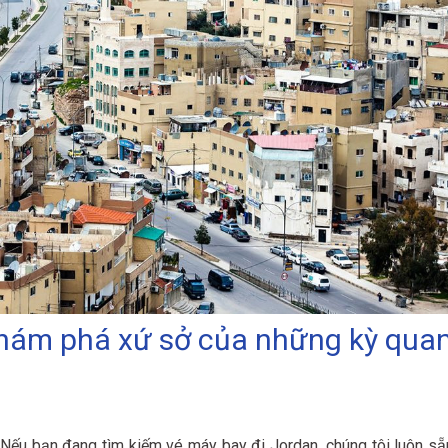
Khám phá xứ sở của những kỳ qua
 Nếu bạn đang tìm kiếm vé máy bay đi Jordan, chúng tôi luôn sẵ