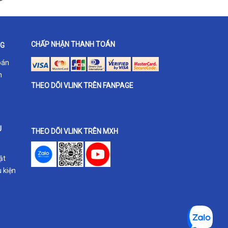
CHẤP NHẬN THANH TOÁN
NG
oán
h
THEO DÕI VLINK TRÊN FANPAGE
U
THEO DÕI VLINK TRÊN MXH
ật
 kiện