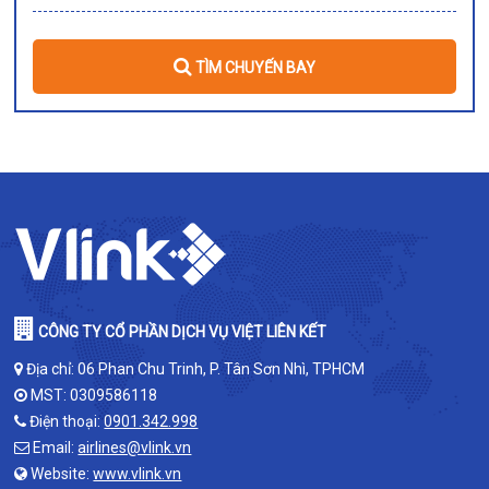
TÌM CHUYẾN BAY
CÔNG TY CỔ PHẦN DỊCH VỤ VIỆT LIÊN KẾT
Địa chỉ: 06 Phan Chu Trinh, P. Tân Sơn Nhì, TPHCM
MST: 0309586118
Điện thoại:
0901.342.998
Email:
airlines@vlink.vn
Website:
www.vlink.vn