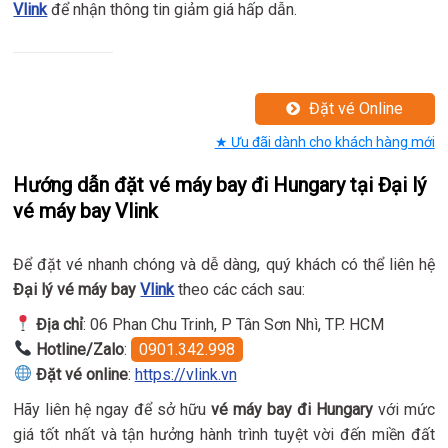
Vlink
để nhận thông tin giảm giá hấp dẫn.
Đặt vé Online
★ Ưu đãi dành cho khách hàng mới
Hướng dẫn đặt vé máy bay đi Hungary tại Đại lý
vé máy bay Vlink
Để đặt vé nhanh chóng và dễ dàng, quý khách có thể liên hệ
Đại lý vé máy bay
Vlink
theo các cách sau:
Địa chỉ
: 06 Phan Chu Trinh, P Tân Sơn Nhì, TP. HCM
Hotline/Zalo
:
0901.342.998
Đặt vé online
:
https://vlink.vn
Hãy liên hệ ngay để sở hữu
vé máy bay đi Hungary
với mức
giá tốt nhất và tận hưởng hành trình tuyệt vời đến miền đất