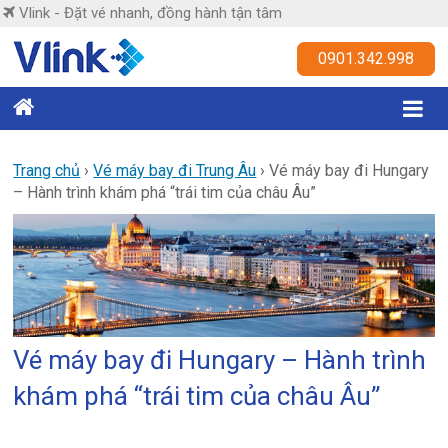
Skip
Vlink - Đặt vé nhanh, đồng hành tận tâm
to
content
Vlink
0901.342.998
Đặt
vé
nhanh,
Trang chủ
›
Vé máy bay đi Trung Âu
›
Vé máy bay đi Hungary
– Hành trình khám phá “trái tim của châu Âu”
đồng
hành
tận
tâm
Vé máy bay đi Hungary – Hành trình
khám phá “trái tim của châu Âu”