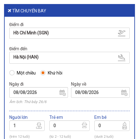
TÌM CHUYẾN BAY
Điểm đi
Hồ Chí Minh (SGN)
Điểm đến
Hà Nội (HAN)
Một chiều
Khứ hồi
Ngày đi
Ngày về
Âm lịch: Thứ bảy 26/6
Người lớn
Trẻ em
Em bé
(trên 12 tuổi)
(từ 2 - 12 tuổi)
(dưới 2 tuổi)