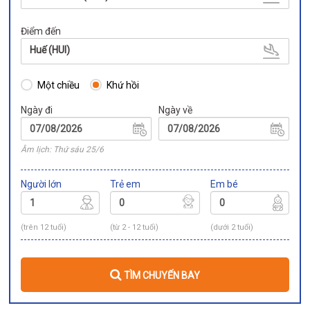
Điểm đến
Huế (HUI)
Một chiều
Khứ hồi
Ngày đi
Ngày về
Âm lịch: Thứ sáu 25/6
Người lớn
Trẻ em
Em bé
(trên 12 tuổi)
(từ 2 - 12 tuổi)
(dưới 2 tuổi)
TÌM CHUYẾN BAY