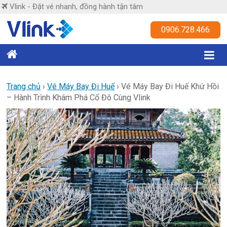
Skip
Vlink - Đặt vé nhanh, đồng hành tận tâm
to
content
Vlink
0906.728.466
Đặt
vé
nhanh,
Trang chủ
›
Vé Máy Bay Đi Huế
›
Vé Máy Bay Đi Huế Khứ Hồi
– Hành Trình Khám Phá Cố Đô Cùng Vlink
đồng
hành
tận
tâm