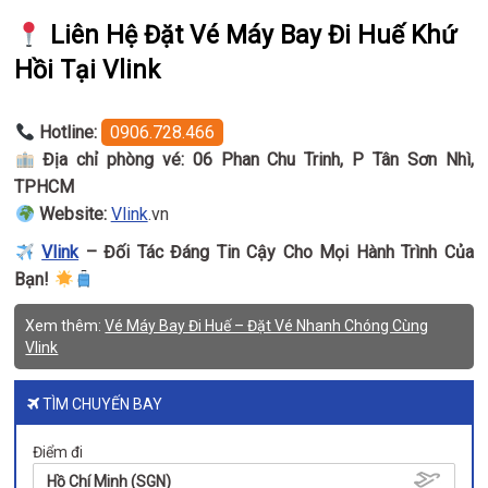
Liên Hệ Đặt Vé Máy Bay Đi Huế Khứ
Hồi Tại Vlink
Hotline:
0906.728.466
Địa chỉ phòng vé:
06 Phan Chu Trinh, P Tân Sơn Nhì,
TPHCM
Website:
Vlink
.vn
Vlink
– Đối Tác Đáng Tin Cậy Cho Mọi Hành Trình Của
Bạn!
Xem thêm:
Vé Máy Bay Đi Huế – Đặt Vé Nhanh Chóng Cùng
Vlink
TÌM CHUYẾN BAY
Điểm đi
Hồ Chí Minh (SGN)