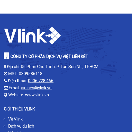
CÔNG TY CỔ PHẦN DỊCH VỤ VIỆT LIÊN KẾT
Địa chỉ: 06 Phan Chu Trinh, P. Tân Sơn Nhì, TPHCM
MST: 0309586118
Điện thoại:
0906.728.466
Email:
airlines@vlink.vn
Website:
www.vlink.vn
GIỚI THIỆU VLINK
Về Vlink
Dịch vụ du lịch