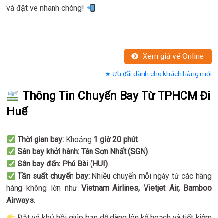
và đặt vé nhanh chóng!
Xem giá vé Online
★ Ưu đãi dành cho khách hàng mới
Thông Tin Chuyến Bay Từ TPHCM Đi
Huế
Thời gian bay:
Khoảng
1 giờ 20 phút
.
Sân bay khởi hành:
Tân Sơn Nhất (SGN)
.
Sân bay đến:
Phú Bài (HUI)
.
Tần suất chuyến bay:
Nhiều chuyến mỗi ngày từ các hãng
hàng không lớn như
Vietnam Airlines, Vietjet Air, Bamboo
Airways
.
Đặt vé khứ hồi giúp bạn dễ dàng lên kế hoạch và tiết kiệm