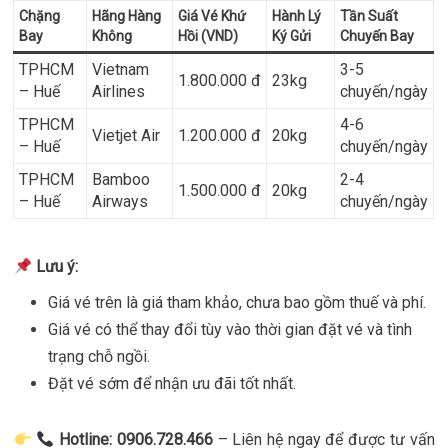
Chặng
Hãng Hàng
Giá Vé Khứ
Hành Lý
Tần Suất
Bay
Không
Hồi (VND)
Ký Gửi
Chuyến Bay
TPHCM
Vietnam
3-5
1.800.000 đ
23kg
– Huế
Airlines
chuyến/ngày
TPHCM
4-6
Vietjet Air
1.200.000 đ
20kg
– Huế
chuyến/ngày
TPHCM
Bamboo
2-4
1.500.000 đ
20kg
– Huế
Airways
chuyến/ngày
Lưu ý:
Giá vé trên là giá tham khảo, chưa bao gồm thuế và phí.
Giá vé có thể thay đổi tùy vào thời gian đặt vé và tình
trạng chỗ ngồi.
Đặt vé sớm để nhận ưu đãi tốt nhất.
Hotline: 0906.728.466
– Liên hệ ngay để được tư vấn