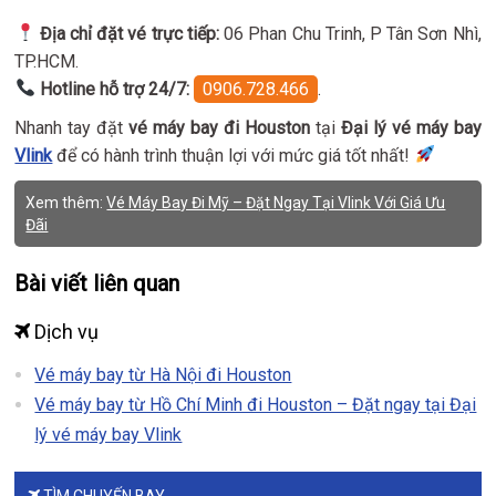
Địa chỉ đặt vé trực tiếp:
06 Phan Chu Trinh, P Tân Sơn Nhì,
TP.HCM.
Hotline hỗ trợ 24/7:
0906.728.466
.
Nhanh tay đặt
vé máy bay đi Houston
tại
Đại lý vé máy bay
Vlink
để có hành trình thuận lợi với mức giá tốt nhất!
Xem thêm:
Vé Máy Bay Đi Mỹ – Đặt Ngay Tại Vlink Với Giá Ưu
Đãi
Bài viết liên quan
Dịch vụ
Vé máy bay từ Hà Nội đi Houston
Vé máy bay từ Hồ Chí Minh đi Houston – Đặt ngay tại Đại
lý vé máy bay Vlink
TÌM CHUYẾN BAY