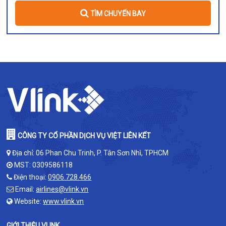
TÌM CHUYẾN BAY
CÔNG TY CỔ PHẦN DỊCH VỤ VIỆT LIÊN KẾT
Địa chỉ: 06 Phan Chu Trinh, P. Tân Sơn Nhì, TPHCM
MST: 0309586118
Điện thoại:
0906.728.466
Email:
airlines@vlink.vn
Website:
www.vlink.vn
GIỚI THIỆU VLINK