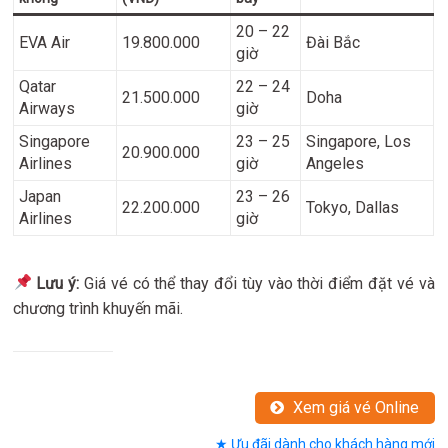
20 – 22
EVA Air
19.800.000
Đài Bắc
giờ
Qatar
22 – 24
21.500.000
Doha
Airways
giờ
Singapore
23 – 25
Singapore, Los
20.900.000
Airlines
giờ
Angeles
Japan
23 – 26
22.200.000
Tokyo, Dallas
Airlines
giờ
Lưu ý:
Giá vé có thể thay đổi tùy vào thời điểm đặt vé và
chương trình khuyến mãi.
Xem giá vé Online
★ Ưu đãi dành cho khách hàng mới