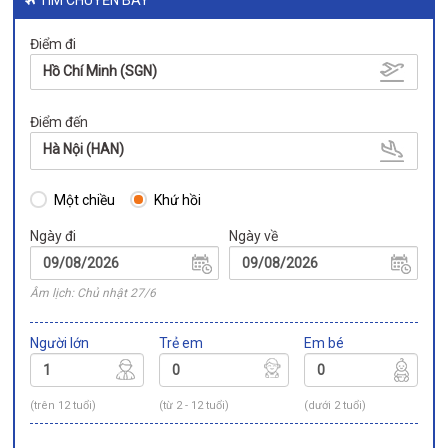
Điểm đi
Hồ Chí Minh (SGN)
Điểm đến
Hà Nội (HAN)
Một chiều
Khứ hồi
Ngày đi
Ngày về
Âm lịch: Chủ nhật 27/6
Người lớn
Trẻ em
Em bé
(trên 12 tuổi)
(từ 2 - 12 tuổi)
(dưới 2 tuổi)