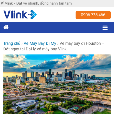
Skip
Vlink - Đặt vé nhanh, đồng hành tận tâm
to
content
Vlink
0906.728.466
Đặt
vé
nhanh,
Trang chủ
›
Vé Máy Bay Đi Mỹ
›
Vé máy bay đi Houston –
Đặt ngay tại Đại lý vé máy bay Vlink
đồng
hành
tận
tâm