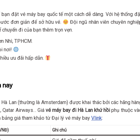
ể bạn đặt vé máy bay quốc tế một cách dễ dàng. Với hệ thống đặ
 bước đơn giản để sở hữu vé.
Đội ngũ nhân viên chuyên nghiệ
 chuyến đi của bạn thêm trọn vẹn.
Sơn Nhì, TPHCM.
ọi nơi!
 nhiều ưu đãi hấp dẫn.
n nay
 Hà Lan (thường là Amsterdam) được khai thác bởi các hãng hàn
es, Qatar Airways… Giá
vé máy bay đi Hà Lan khứ hồi
phụ thuộc và
là bảng giá tham khảo từ Đại lý vé máy bay
Vlink
:
(VNĐ)
Ghi chú