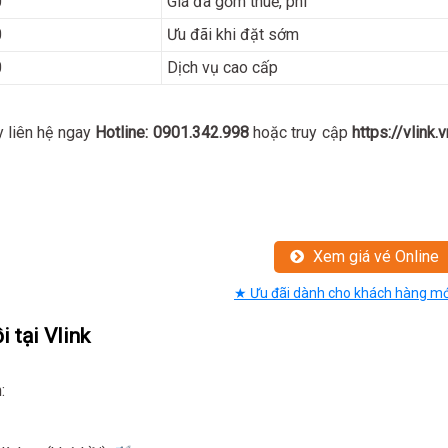
0
Giá đã gồm thuế, phí
0
Ưu đãi khi đặt sớm
0
Dịch vụ cao cấp
ãy liên hệ ngay
Hotline: 0901.342.998
hoặc truy cập
https://vlink.v
Xem giá vé Online
★ Ưu đãi dành cho khách hàng mớ
 tại Vlink
: