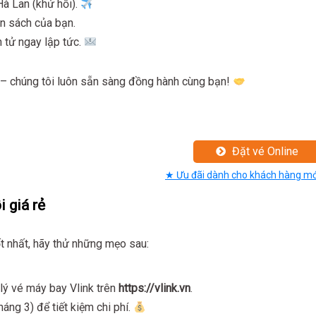
Hà Lan (khứ hồi).
ân sách của bạn.
n tử ngay lập tức.
– chúng tôi luôn sẵn sàng đồng hành cùng bạn!
Đặt vé Online
★ Ưu đãi dành cho khách hàng mớ
 giá rẻ
ốt nhất, hãy thử những mẹo sau:
lý vé máy bay Vlink trên
https://vlink.vn
.
ng 3) để tiết kiệm chi phí.