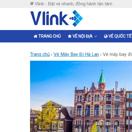
Skip
Vlink - Đặt vé nhanh, đồng hành tận tâm
to
content
Vlink
Đặt
TRANG CHỦ
VÉ NỘI ĐỊA
VÉ QUỐC TẾ
vé
nhanh,
Trang chủ
›
Vé Máy Bay Đi Hà Lan
›
Vé máy bay đi 
đồng
hành
tận
tâm