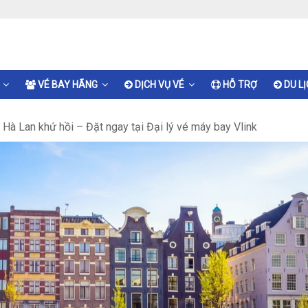
VÉ BAY HÃNG
DỊCH VỤ VÉ
HỖ TRỢ
DU L
Hà Lan khứ hồi – Đặt ngay tại Đại lý vé máy bay Vlink