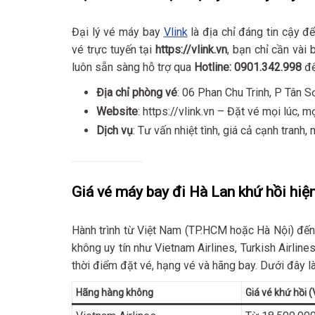
Đại lý vé máy bay
Vlink
là địa chỉ đáng tin cậy đ
vé trực tuyến tại
https://vlink.vn
, bạn chỉ cần vài
luôn sẵn sàng hỗ trợ qua
Hotline: 0901.342.998
để
Địa chỉ phòng vé
: 06 Phan Chu Trinh, P Tân 
Website
: https://vlink.vn – Đặt vé mọi lúc, m
Dịch vụ
: Tư vấn nhiệt tình, giá cả cạnh tranh,
Giá vé máy bay đi Hà Lan khứ hồi hiệ
Hành trình từ Việt Nam (TP.HCM hoặc Hà Nội) đến
không uy tín như Vietnam Airlines, Turkish Airlin
thời điểm đặt vé, hạng vé và hãng bay. Dưới đây 
Hãng hàng không
Giá vé khứ hồi 