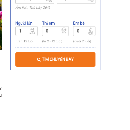
Âm lịch: Thứ bảy 26/6
Người lớn
Trẻ em
Em bé
(trên 12 tuổi)
(từ 2 - 12 tuổi)
(dưới 2 tuổi)
TÌM CHUYẾN BAY
y
u