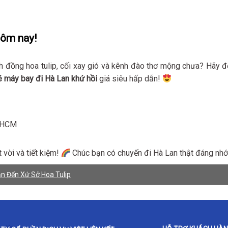
hôm nay!
 đồng hoa tulip, cối xay gió và kênh đào thơ mộng chưa? Hãy đ
é máy bay đi Hà Lan khứ hồi
giá siêu hấp dẫn!
TPHCM
 vời và tiết kiệm!
Chúc bạn có chuyến đi Hà Lan thật đáng nhớ
ạn Đến Xứ Sở Hoa Tulip