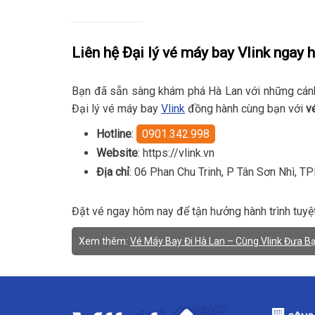
Liên hệ Đại lý vé máy bay Vlink ngay 
Bạn đã sẵn sàng khám phá Hà Lan với những cánh
Đại lý vé máy bay
Vlink
đồng hành cùng bạn với
v
Hotline
:
0901.342.998
Website
: https://vlink.vn
Địa chỉ
: 06 Phan Chu Trinh, P Tân Sơn Nhì, 
Đặt vé ngay hôm nay để tận hưởng hành trình tuyệt
Xem thêm:
Vé Máy Bay Đi Hà Lan – Cùng Vlink Đưa B