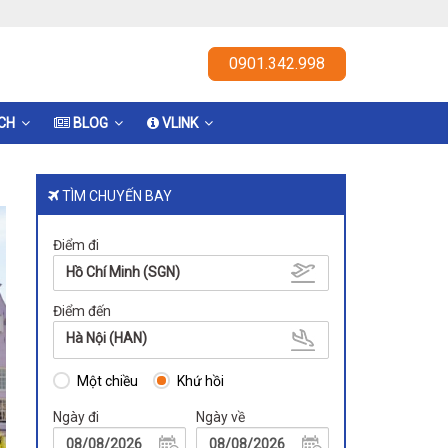
0901.342.998
ỊCH
BLOG
VLINK
TÌM CHUYẾN BAY
Điểm đi
Hồ Chí Minh (SGN)
Điểm đến
Hà Nội (HAN)
Một chiều
Khứ hồi
Ngày đi
Ngày về