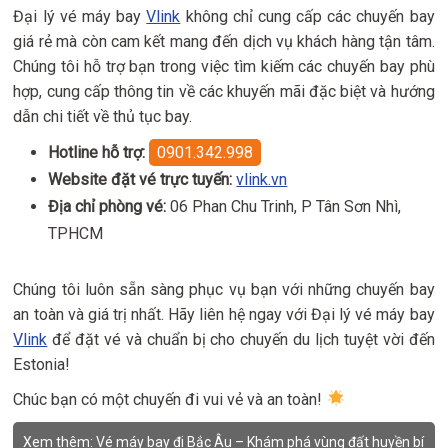
Đại lý vé máy bay
Vlink
không chỉ cung cấp các chuyến bay
giá rẻ mà còn cam kết mang đến dịch vụ khách hàng tận tâm.
Chúng tôi hỗ trợ bạn trong việc tìm kiếm các chuyến bay phù
hợp, cung cấp thông tin về các khuyến mãi đặc biệt và hướng
dẫn chi tiết về thủ tục bay.
Hotline hỗ trợ:
0901.342.998
Website đặt vé trực tuyến:
vlink.vn
Địa chỉ phòng vé:
06 Phan Chu Trinh, P Tân Sơn Nhì,
TPHCM
Chúng tôi luôn sẵn sàng phục vụ bạn với những chuyến bay
an toàn và giá trị nhất. Hãy liên hệ ngay với Đại lý vé máy bay
Vlink
để đặt vé và chuẩn bị cho chuyến du lịch tuyệt vời đến
Estonia!
Chúc bạn có một chuyến đi vui vẻ và an toàn!
Xem thêm:
Vé máy bay đi Bắc Âu – Khám phá vùng đất huyền bí