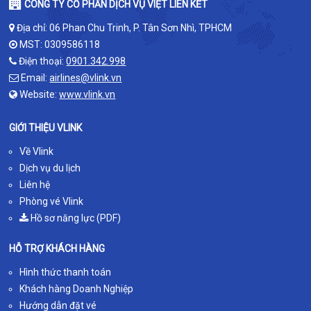
CÔNG TY CỔ PHẦN DỊCH VỤ VIỆT LIÊN KẾT
Địa chỉ: 06 Phan Chu Trinh, P. Tân Sơn Nhì, TPHCM
MST: 0309586118
Điện thoại:
0901.342.998
Email:
airlines@vlink.vn
Website:
www.vlink.vn
GIỚI THIỆU VLINK
Về Vlink
Dịch vụ du lịch
Liên hệ
Phòng vé Vlink
Hồ sơ năng lực (PDF)
HỖ TRỢ KHÁCH HÀNG
Hình thức thanh toán
Khách hàng Doanh Nghiệp
Hướng dẫn đặt vé