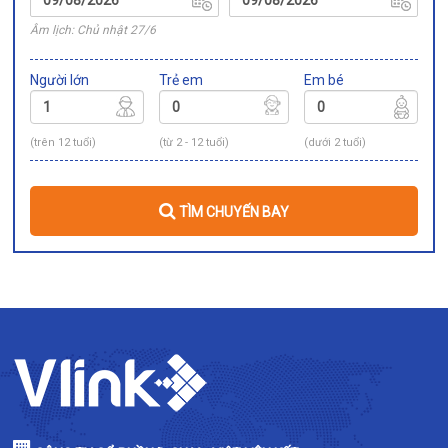
Âm lịch: Chủ nhật 27/6
Người lớn
Trẻ em
Em bé
(trên 12 tuổi)
(từ 2 - 12 tuổi)
(dưới 2 tuổi)
TÌM CHUYẾN BAY