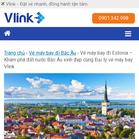
Skip
Vlink - Đặt vé nhanh, đồng hành tận tâm
to
content
Vlink
0901.342.998
Đặt
vé
nhanh,
Trang chủ
›
Vé máy bay đi Bắc Âu
›
Vé máy bay đi Estonia –
Khám phá đất nước Bắc Âu xinh đẹp cùng Đại lý vé máy bay
đồng
Vlink
hành
tận
tâm