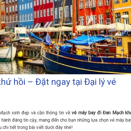
ứ hồi – Đặt ngay tại Đại lý vé
ạch xinh đẹp và cần thông tin về
vé máy bay đi Đan Mạch kh
 hành đáng tin cậy, mang đến cho bạn những lựa chọn vé máy ba
 chi tiết trong bài viết dưới đây nhé!