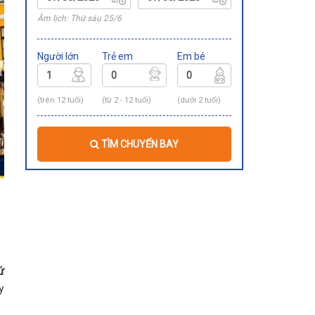
Âm lịch: Thứ sáu 25/6
Người lớn
Trẻ em
Em bé
(trên 12 tuổi)
(từ 2 - 12 tuổi)
(dưới 2 tuổi)
TÌM CHUYẾN BAY
ứ
y