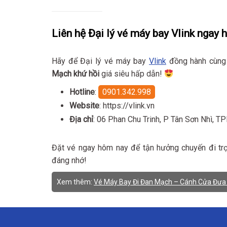
Liên hệ Đại lý vé máy bay Vlink ngay 
Hãy để Đại lý vé máy bay
Vlink
đồng hành cùng 
Mạch khứ hồi
giá siêu hấp dẫn!
Hotline
:
0901.342.998
Website
: https://vlink.vn
Địa chỉ
: 06 Phan Chu Trinh, P Tân Sơn Nhì, 
Đặt vé ngay hôm nay để tận hưởng chuyến đi tr
đáng nhớ!
Xem thêm:
Vé Máy Bay Đi Đan Mạch – Cánh Cửa Đưa