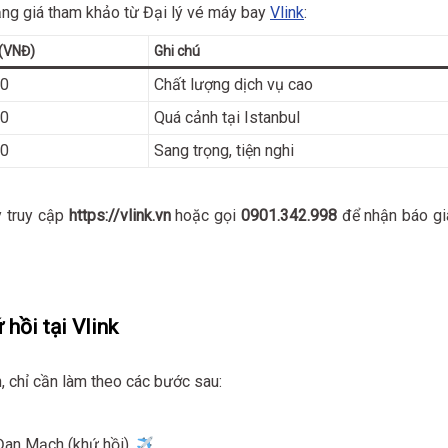
ảng giá tham khảo từ Đại lý vé máy bay
Vlink
:
 (VNĐ)
Ghi chú
00
Chất lượng dịch vụ cao
00
Quá cảnh tại Istanbul
00
Sang trọng, tiện nghi
ãy truy cập
https://vlink.vn
hoặc gọi
0901.342.998
để nhận báo gi
hồi tại Vlink
, chỉ cần làm theo các bước sau:
Đan Mạch (khứ hồi).