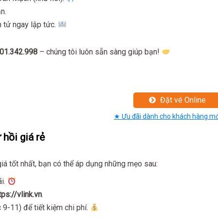
n.
n tử ngay lập tức.
901.342.998
– chúng tôi luôn sẵn sàng giúp bạn!
Đặt vé Online
★ Ưu đãi dành cho khách hàng mớ
hồi giá rẻ
giá tốt nhất, bạn có thể áp dụng những mẹo sau:
ãi.
tps://vlink.vn
.
9-11) để tiết kiệm chi phí.