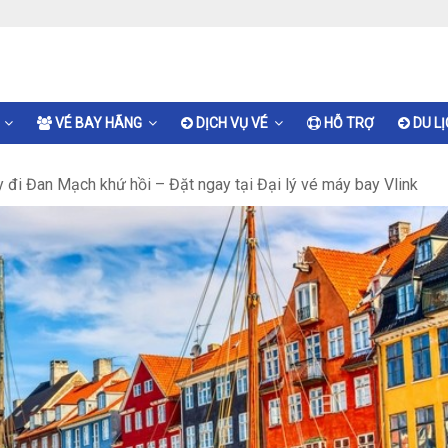
VÉ BAY HÃNG
DỊCH VỤ VÉ
HỖ TRỢ
DU L
 đi Đan Mạch khứ hồi – Đặt ngay tại Đại lý vé máy bay Vlink