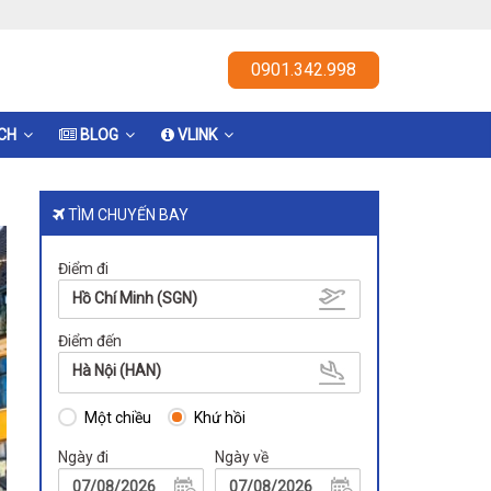
0901.342.998
ỊCH
BLOG
VLINK
TÌM CHUYẾN BAY
Điểm đi
Hồ Chí Minh (SGN)
Điểm đến
Hà Nội (HAN)
Một chiều
Khứ hồi
Ngày đi
Ngày về