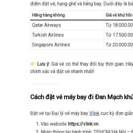
điểm đặt vé, hạng ghế và hãng bay. Dưới đây là b
Hãng hàng không
Giá vé khứ hồi
Qatar Airways
Từ 18.000.0
Turkish Airlines
Từ 17.500.0
Singapore Airlines
Từ 20.000.0
Lưu ý
: Giá vé có thể thay đổi tùy thời gian. H
chính xác và đặt vé nhanh nhất!
Cách đặt vé máy bay đi Đan Mạch khứ 
Đặt vé tại Đại lý vé máy bay
Vlink
cực kỳ đơn giản
Vào website
https://vlink.vn
.
Nhập thông tin hành trình: TPHCM/Hà Nội – 