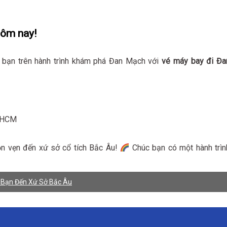
hôm nay!
bạn trên hành trình khám phá Đan Mạch với
vé máy bay đi Đa
TPHCM
ọn vẹn đến xứ sở cổ tích Bắc Âu!
Chúc bạn có một hành trìn
 Bạn Đến Xứ Sở Bắc Âu