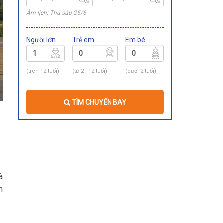
Âm lịch: Thứ sáu 25/6
Người lớn
Trẻ em
Em bé
(trên 12 tuổi)
(từ 2 - 12 tuổi)
(dưới 2 tuổi)
TÌM CHUYẾN BAY
à
n