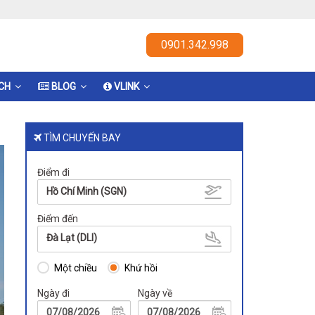
0901.342.998
ỊCH
BLOG
VLINK
TÌM CHUYẾN BAY
Điểm đi
Hồ Chí Minh (SGN)
Điểm đến
Đà Lạt (DLI)
Một chiều
Khứ hồi
Ngày đi
Ngày về