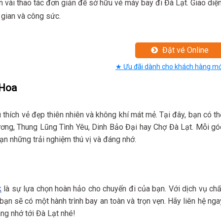
cần vài thao tác đơn giản để sở hữu vé máy bay đi Đà Lạt. Giao diệ
i gian và công sức.
Đặt vé Online
★ Ưu đãi dành cho khách hàng mớ
 Hoa
 thích vẻ đẹp thiên nhiên và không khí mát mẻ. Tại đây, bạn có th
ơng, Thung Lũng Tình Yêu, Dinh Bảo Đại hay Chợ Đà Lạt. Mỗi gó
n những trải nghiệm thú vị và đáng nhớ.
k
là sự lựa chọn hoàn hảo cho chuyến đi của bạn. Với dịch vụ chấ
 bạn sẽ có một hành trình bay an toàn và trọn vẹn. Hãy liên hệ nga
ng nhớ tới Đà Lạt nhé!