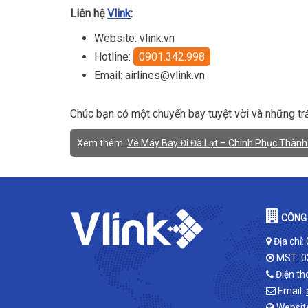
Liên hệ
Vlink
:
Website: vlink.vn
Hotline:
0901.342.998
Email: airlines@vlink.vn
Chúc bạn có một chuyến bay tuyệt vời và những tr
Xem thêm:
Vé Máy Bay Đi Đà Lạt – Chinh Phục Thành
CÔNG 
Địa chỉ:
MST: 0
Điện th
Email:
Websit