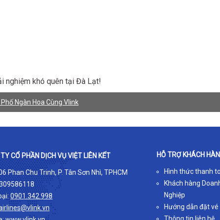
ải nghiệm khó quên tại Đà Lạt!
 Phố Ngàn Hoa Cùng Vlink
HỖ TRỢ KHÁCH HÀ
TY CỔ PHẦN DỊCH VỤ VIỆT LIÊN KẾT
Hình thức thanh t
 06 Phan Chu Trinh, P. Tân Sơn Nhì, TPHCM
Khách hàng Doan
309586118
Nghiệp
oại:
0901.342.998
Hướng dẫn đặt vé
airlines@vlink.vn
Thông tin liên hệ
e:
www.vlink.vn