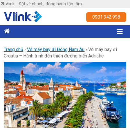
Skip
Vlink - Đặt vé nhanh, đồng hành tận tâm
to
content
Vlink
0901.342.998
Đặt
vé
nhanh,
Trang chủ
›
Vé máy bay đi Đông Nam Âu
›
Vé máy bay đi
Croatia – Hành trình đến thiên đường biển Adriatic
đồng
hành
tận
tâm