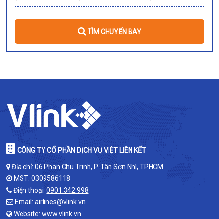
TÌM CHUYẾN BAY
CÔNG TY CỔ PHẦN DỊCH VỤ VIỆT LIÊN KẾT
Địa chỉ: 06 Phan Chu Trinh, P. Tân Sơn Nhì, TPHCM
MST: 0309586118
Điện thoại:
0901.342.998
Email:
airlines@vlink.vn
Website:
www.vlink.vn