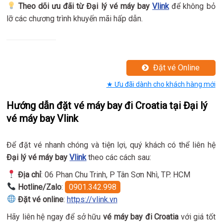
Theo dõi ưu đãi từ Đại lý vé máy bay
Vlink
để không bỏ
lỡ các chương trình khuyến mãi hấp dẫn.
Đặt vé Online
★ Ưu đãi dành cho khách hàng mới
Hướng dẫn đặt vé máy bay đi Croatia tại Đại lý
vé máy bay Vlink
Để đặt vé nhanh chóng và tiện lợi, quý khách có thể liên hệ
Đại lý vé máy bay
Vlink
theo các cách sau:
Địa chỉ
: 06 Phan Chu Trinh, P Tân Sơn Nhì, TP. HCM
Hotline/Zalo
:
0901.342.998
Đặt vé online
:
https://vlink.vn
Hãy liên hệ ngay để sở hữu
vé máy bay đi Croatia
với giá tốt