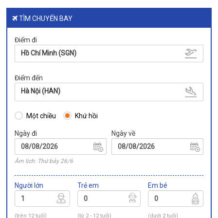
TÌM CHUYẾN BAY
Điểm đi
Hồ Chí Minh (SGN)
Điểm đến
Hà Nội (HAN)
Một chiều
Khứ hồi
Ngày đi
Ngày về
Âm lịch: Thứ bảy 26/6
Người lớn
Trẻ em
Em bé
(trên 12 tuổi)
(từ 2 - 12 tuổi)
(dưới 2 tuổi)