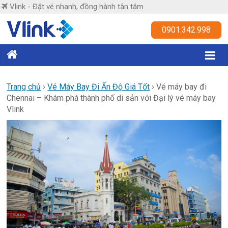
Skip
Vlink - Đặt vé nhanh, đồng hành tận tâm
to
content
Vlink
0901.342.998
Đặt
vé
nhanh,
Trang chủ
›
Vé Máy Bay Đi Ấn Độ Giá Tốt
›
Vé máy bay đi
Chennai – Khám phá thành phố di sản với Đại lý vé máy bay
đồng
Vlink
hành
tận
tâm