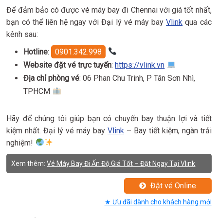
Để đảm bảo có được vé máy bay đi Chennai với giá tốt nhất,
bạn có thể liên hệ ngay với Đại lý vé máy bay
Vlink
qua các
kênh sau:
Hotline
:
0901.342.998
Website đặt vé trực tuyến
:
https://vlink.vn
Địa chỉ phòng vé
: 06 Phan Chu Trinh, P Tân Sơn Nhì,
TPHCM
Hãy để chúng tôi giúp bạn có chuyến bay thuận lợi và tiết
kiệm nhất. Đại lý vé máy bay
Vlink
– Bay tiết kiệm, ngàn trải
nghiệm!
Xem thêm:
Vé Máy Bay Đi Ấn Độ Giá Tốt – Đặt Ngay Tại Vlink
Đặt vé Online
★ Ưu đãi dành cho khách hàng mới