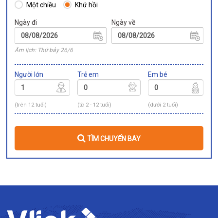
Một chiều
Khứ hồi
Ngày đi
Ngày về
Âm lịch: Thứ bảy 26/6
Người lớn
Trẻ em
Em bé
(trên 12 tuổi)
(từ 2 - 12 tuổi)
(dưới 2 tuổi)
TÌM CHUYẾN BAY