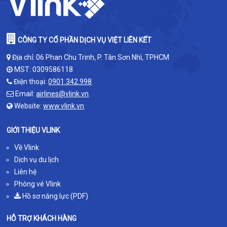
CÔNG TY CỔ PHẦN DỊCH VỤ VIỆT LIÊN KẾT
Địa chỉ: 06 Phan Chu Trinh, P. Tân Sơn Nhì, TPHCM
MST: 0309586118
Điện thoại:
0901.342.998
Email:
airlines@vlink.vn
Website:
www.vlink.vn
GIỚI THIỆU VLINK
Về Vlink
Dịch vụ du lịch
Liên hệ
Phòng vé Vlink
Hồ sơ năng lực (PDF)
HỖ TRỢ KHÁCH HÀNG