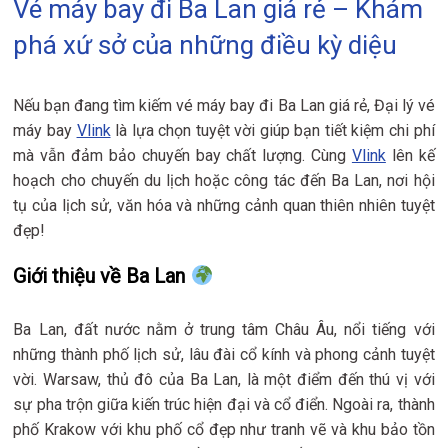
Vé máy bay đi Ba Lan giá rẻ – Khám
phá xứ sở của những điều kỳ diệu
Nếu bạn đang tìm kiếm vé máy bay đi Ba Lan giá rẻ, Đại lý vé
máy bay
Vlink
là lựa chọn tuyệt vời giúp bạn tiết kiệm chi phí
mà vẫn đảm bảo chuyến bay chất lượng. Cùng
Vlink
lên kế
hoạch cho chuyến du lịch hoặc công tác đến Ba Lan, nơi hội
tụ của lịch sử, văn hóa và những cảnh quan thiên nhiên tuyệt
đẹp!
Giới thiệu về Ba Lan
Ba Lan, đất nước nằm ở trung tâm Châu Âu, nổi tiếng với
những thành phố lịch sử, lâu đài cổ kính và phong cảnh tuyệt
vời. Warsaw, thủ đô của Ba Lan, là một điểm đến thú vị với
sự pha trộn giữa kiến trúc hiện đại và cổ điển. Ngoài ra, thành
phố Krakow với khu phố cổ đẹp như tranh vẽ và khu bảo tồn