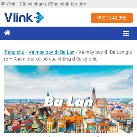
Skip
Vlink - Đặt vé nhanh, đồng hành tận tâm
to
content
Vlink
0901.342.998
Đặt
vé
nhanh,
Trang chủ
›
Vé máy bay đi Ba Lan
›
Vé máy bay đi Ba Lan giá
rẻ – Khám phá xứ sở của những điều kỳ diệu
đồng
hành
tận
tâm