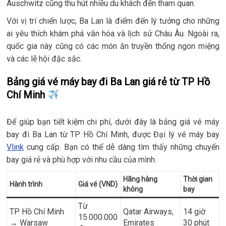
Auschwitz cũng thu hút nhiều du khách đến tham quan.
Với vị trí chiến lược, Ba Lan là điểm đến lý tưởng cho những
ai yêu thích khám phá văn hóa và lịch sử Châu Âu. Ngoài ra,
quốc gia này cũng có các món ăn truyền thống ngon miệng
và các lễ hội đặc sắc.
Bảng giá vé máy bay đi Ba Lan giá rẻ từ TP Hồ
Chí Minh
Để giúp bạn tiết kiệm chi phí, dưới đây là bảng giá vé máy
bay đi Ba Lan từ TP Hồ Chí Minh, được Đại lý vé máy bay
Vlink
cung cấp. Bạn có thể dễ dàng tìm thấy những chuyến
bay giá rẻ và phù hợp với nhu cầu của mình.
Hãng hàng
Thời gian
Hành trình
Giá vé (VND)
không
bay
Từ
TP Hồ Chí Minh
Qatar Airways,
14 giờ
15.000.000
→ Warsaw
Emirates
30 phút