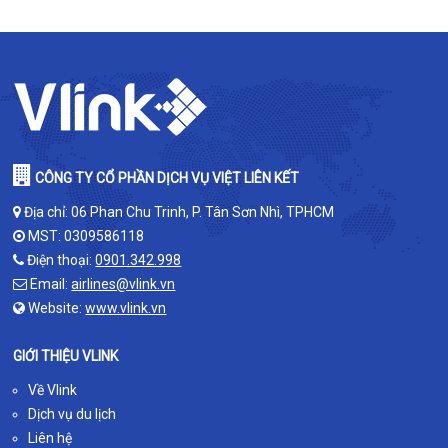
CÔNG TY CỔ PHẦN DỊCH VỤ VIỆT LIÊN KẾT
Địa chỉ: 06 Phan Chu Trinh, P. Tân Sơn Nhì, TPHCM
MST: 0309586118
Điện thoại:
0901.342.998
Email:
airlines@vlink.vn
Website:
www.vlink.vn
GIỚI THIỆU VLINK
Về Vlink
Dịch vụ du lịch
Liên hệ