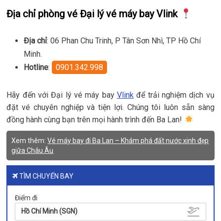
Địa chỉ phòng vé Đại lý vé máy bay Vlink
Địa chỉ
: 06 Phan Chu Trinh, P Tân Sơn Nhì, TP Hồ Chí
Minh.
Hotline
:
0901.342.998
Hãy đến với Đại lý vé máy bay
Vlink
để trải nghiệm dịch vụ
đặt vé chuyên nghiệp và tiện lợi. Chúng tôi luôn sẵn sàng
đồng hành cùng bạn trên mọi hành trình đến Ba Lan!
Xem thêm:
Vé máy bay đi Ba Lan – Khám phá đất nước xinh đẹp
giữa Châu Âu
TÌM CHUYẾN BAY
Điểm đi
Hồ Chí Minh (SGN)