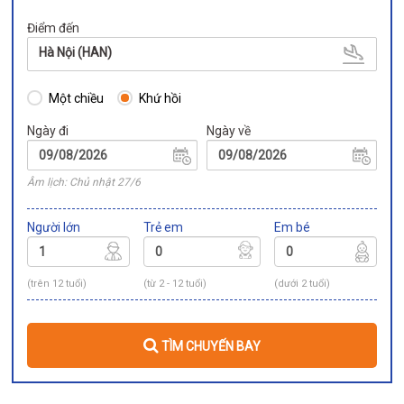
Điểm đến
Hà Nội (HAN)
Một chiều
Khứ hồi
Ngày đi
Ngày về
Âm lịch: Chủ nhật 27/6
Người lớn
Trẻ em
Em bé
(trên 12 tuổi)
(từ 2 - 12 tuổi)
(dưới 2 tuổi)
TÌM CHUYẾN BAY