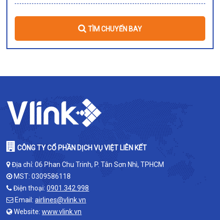
TÌM CHUYẾN BAY
CÔNG TY CỔ PHẦN DỊCH VỤ VIỆT LIÊN KẾT
Địa chỉ: 06 Phan Chu Trinh, P. Tân Sơn Nhì, TPHCM
MST: 0309586118
Điện thoại:
0901.342.998
Email:
airlines@vlink.vn
Website:
www.vlink.vn