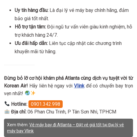
Uy tín hàng đầu:
Là đại lý vé máy bay chính hãng, đảm
bảo giá tốt nhất.
Hỗ trợ tận tâm:
Đội ngũ tư vấn viên giàu kinh nghiệm, hỗ
trợ khách hàng 24/7.
Ưu đãi hấp dẫn:
Liên tục cập nhật các chương trình
khuyến mãi từ hãng.
Đừng bỏ lỡ cơ hội khám phá Atlanta cùng dịch vụ tuyệt vời từ
Korean Air!
Hãy liên hệ ngay với
Vlink
để có chuyến bay trọn
vẹn nhất!
Hotline:
0901.342.998
Địa chỉ:
06 Phan Chu Trinh, P Tân Sơn Nhì, TPHCM
Xem thêm:
Vé máy bay đi Atlanta – Đặt vé giá tốt tại Đại lý vé
máy bay Vlink