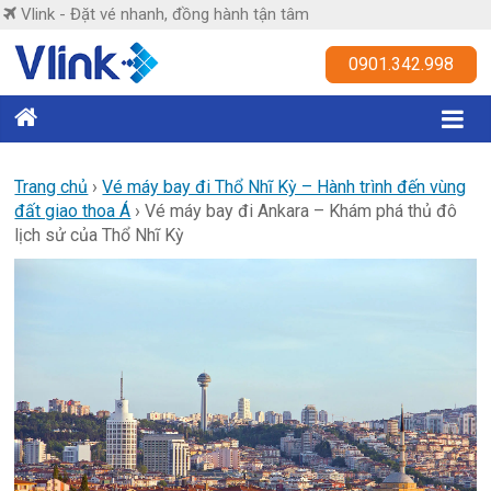
Skip
Vlink - Đặt vé nhanh, đồng hành tận tâm
to
content
Vlink
0901.342.998
Đặt
vé
nhanh,
Trang chủ
›
Vé máy bay đi Thổ Nhĩ Kỳ – Hành trình đến vùng
đất giao thoa Á
›
Vé máy bay đi Ankara – Khám phá thủ đô
đồng
lịch sử của Thổ Nhĩ Kỳ
hành
tận
tâm