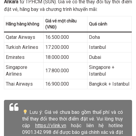
Ankara
từ TP.HCM (SGN). Giá vé có thể thay đổi tùy thời điểm
đặt vé, hãng bay và chương trình khuyến mãi:
Giá vé một chiều
Hãng hàng không
Quá cảnh
(VNĐ)
Qatar Airways
16.500.000
Doha
Turkish Airlines
17.200.000
Istanbul
Emirates
18.000.000
Dubai
Singapore
Singapore +
17.800.000
Airlines
Istanbul
Thai Airways
16.900.000
Bangkok + Istanbul
Lưu ý: Giá vé chưa bao gồm thuế phí và có
thể thay đổi theo thời điểm đặt vé. Vui lòng truy
cập
https://vlink.vn
hoặc liên hệ hotline
0901.342.998 để được báo giá chính xác và đặt