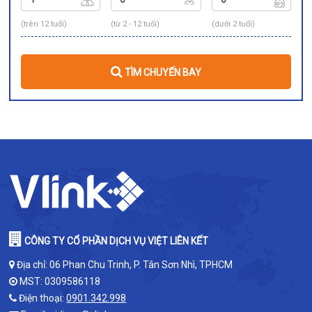
(trên 12 tuổi)
(từ 2 - 12 tuổi)
(dưới 2 tuổi)
TÌM CHUYẾN BAY
CÔNG TY CỔ PHẦN DỊCH VỤ VIỆT LIÊN KẾT
Địa chỉ: 06 Phan Chu Trinh, P. Tân Sơn Nhì, TPHCM
MST: 0309586118
Điện thoại:
0901.342.998