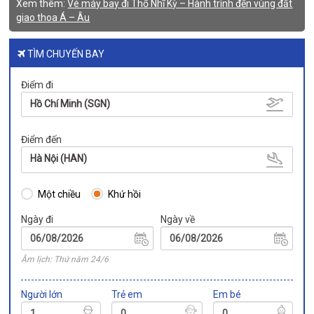
Xem thêm:
Vé máy bay đi Thổ Nhĩ Kỳ – Hành trình đến vùng đất
giao thoa Á – Âu
TÌM CHUYẾN BAY
Điểm đi
Hồ Chí Minh (SGN)
Điểm đến
Hà Nội (HAN)
Một chiều
Khứ hồi
Ngày đi
Ngày về
Âm lịch: Thứ năm 24/6
Người lớn
Trẻ em
Em bé