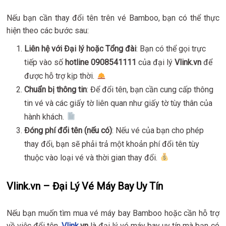
Nếu bạn cần thay đổi tên trên vé Bamboo, bạn có thể thực
hiện theo các bước sau:
Liên hệ với Đại lý hoặc Tổng đài
: Bạn có thể gọi trực
tiếp vào số
hotline 0908541111
của đại lý
Vlink.vn
để
được hỗ trợ kịp thời.
Chuẩn bị thông tin
: Để đổi tên, bạn cần cung cấp thông
tin vé và các giấy tờ liên quan như giấy tờ tùy thân của
hành khách.
Đóng phí đổi tên (nếu có)
: Nếu vé của bạn cho phép
thay đổi, bạn sẽ phải trả một khoản phí đổi tên tùy
thuộc vào loại vé và thời gian thay đổi.
Vlink.vn – Đại Lý Vé Máy Bay Uy Tín
Nếu bạn muốn tìm mua vé máy bay Bamboo hoặc cần hỗ trợ
về việc đổi tên,
Vlink
.vn
là đại lý vé máy bay uy tín mà bạn có