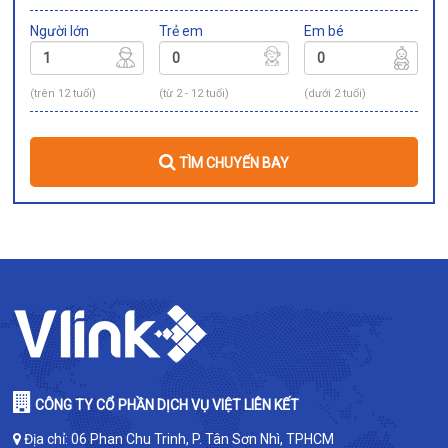
Người lớn
Trẻ em
Em bé
(trên 12 tuổi)
(từ 2 - 12 tuổi)
(dưới 2 tuổi)
TÌM CHUYẾN BAY
CÔNG TY CỔ PHẦN DỊCH VỤ VIỆT LIÊN KẾT
Địa chỉ: 06 Phan Chu Trinh, P. Tân Sơn Nhì, TPHCM