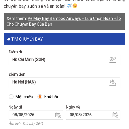
chuyến bay suôn sẻ và an toàn!
Xem thêm:
Vé Máy Bay Bamboo Airways – Lựa Chọn Hoàn Hảo
Cho Chuyến Bay Của Bạn
TÌM CHUYẾN BAY
Điểm đi
Hồ Chí Minh (SGN)
Điểm đến
Hà Nội (HAN)
Một chiều
Khứ hồi
Ngày đi
Ngày về
Âm lịch: Thứ bảy 26/6