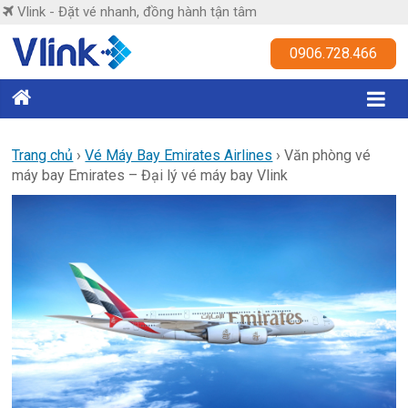
Skip
Vlink - Đặt vé nhanh, đồng hành tận tâm
to
content
Vlink
0906.728.466
Đặt
vé
nhanh,
Trang chủ
›
Vé Máy Bay Emirates Airlines
›
Văn phòng vé
máy bay Emirates – Đại lý vé máy bay Vlink
đồng
hành
tận
tâm