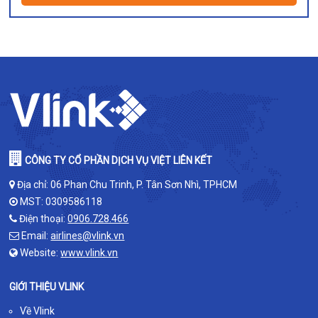
CÔNG TY CỔ PHẦN DỊCH VỤ VIỆT LIÊN KẾT
Địa chỉ: 06 Phan Chu Trinh, P. Tân Sơn Nhì, TPHCM
MST: 0309586118
Điện thoại:
0906.728.466
Email:
airlines@vlink.vn
Website:
www.vlink.vn
GIỚI THIỆU VLINK
Về Vlink