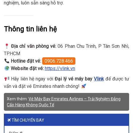
nghiệm, luôn sẵn sàng hỗ trợ.
Thông tin liên hệ
Địa chỉ văn phòng vé:
06 Phan Chu Trinh, P Tân Sơn Nhì,
TP.HCM
Hotline đặt vé:
0906.728.466
Website đặt vé:
https://vlink.vn
Hãy liên hệ ngay với
Đại lý vé máy bay
Vlink
để được tư
vấn và đặt vé Emirates nhanh chóng!
Xem thêm:
Vé Máy Bay Emirates Airlines – Trải Nghiệm Đẳng
Cấp Hàng Không Quốc Tế
TÌM CHUYẾN BAY