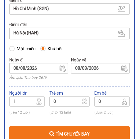
Điểm đi
Hồ Chí Minh (SGN)
Điểm đến
Hà Nội (HAN)
Một chiều
Khứ hồi
Ngày đi
Ngày về
Âm lịch: Thứ bảy 26/6
Người lớn
Trẻ em
Em bé
(trên 12 tuổi)
(từ 2 - 12 tuổi)
(dưới 2 tuổi)
TÌM CHUYẾN BAY