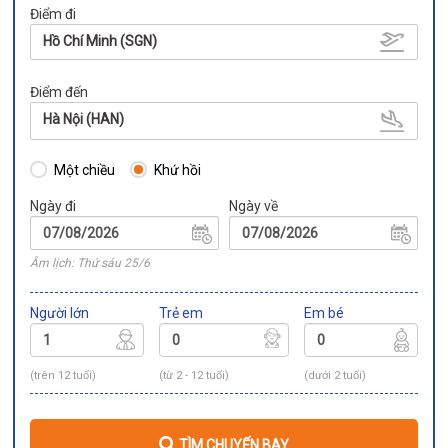
Điểm đi
Hồ Chí Minh (SGN)
Điểm đến
Hà Nội (HAN)
Một chiều
Khứ hồi
Ngày đi
Ngày về
Âm lịch: Thứ sáu 25/6
Người lớn
Trẻ em
Em bé
(trên 12 tuổi)
(từ 2 - 12 tuổi)
(dưới 2 tuổi)
TÌM CHUYẾN BAY