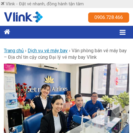
Skip
Vlink - Đặt vé nhanh, đồng hành tận tâm
to
content
Vlink
0906.728.466
Đặt
vé
nhanh,
Trang chủ
›
Dịch vụ vé máy bay
›
Văn phòng bán vé máy bay
– Địa chỉ tin cậy cùng Đại lý vé máy bay Vlink
đồng
hành
tận
tâm