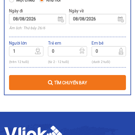
Một chiều
Khứ hồi
Ngày đi
Ngày về
Âm lịch: Thứ bảy 26/6
Người lớn
Trẻ em
Em bé
(trên 12 tuổi)
(từ 2 - 12 tuổi)
(dưới 2 tuổi)
TÌM CHUYẾN BAY