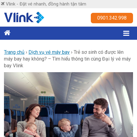
Skip
Vlink - Đặt vé nhanh, đồng hành tận tâm
to
content
Vlink
0901.342.998
Đặt
vé
nhanh,
Trang chủ
›
Dịch vụ vé máy bay
›
Trẻ sơ sinh có được lên
máy bay hay không? – Tìm hiểu thông tin cùng Đại lý vé máy
đồng
bay Vlink
hành
tận
tâm