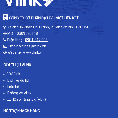
CÔNG TY CỔ PHẦN DỊCH VỤ VIỆT LIÊN KẾT
Địa chỉ: 06 Phan Chu Trinh, P. Tân Sơn Nhì, TPHCM
MST: 0309586118
Điện thoại:
0901.342.998
Email:
airlines@vlink.vn
Website:
www.vlink.vn
GIỚI THIỆU VLINK
Về Vlink
Dịch vụ du lịch
Liên hệ
Phòng vé Vlink
Hồ sơ năng lực (PDF)
HỖ TRỢ KHÁCH HÀNG