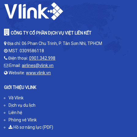
CÔNG TY CỔ PHẦN DỊCH VỤ VIỆT LIÊN KẾT
Địa chỉ: 06 Phan Chu Trinh, P. Tân Sơn Nhì, TPHCM
MST: 0309586118
Điện thoại:
0901.342.998
Email:
airlines@vlink.vn
Website:
www.vlink.vn
GIỚI THIỆU VLINK
Về Vlink
Dịch vụ du lịch
Liên hệ
Phòng vé Vlink
Hồ sơ năng lực (PDF)