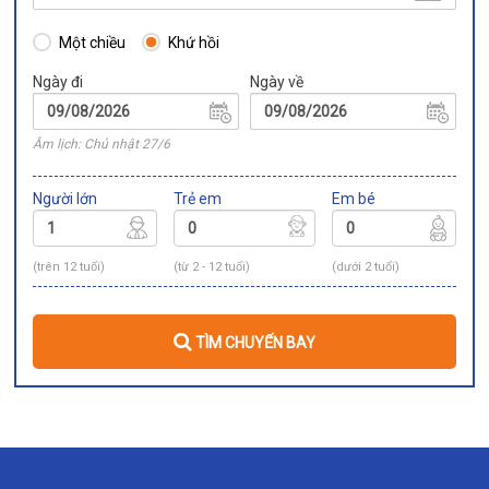
Một chiều
Khứ hồi
Ngày đi
Ngày về
Âm lịch: Chủ nhật 27/6
Người lớn
Trẻ em
Em bé
(trên 12 tuổi)
(từ 2 - 12 tuổi)
(dưới 2 tuổi)
TÌM CHUYẾN BAY