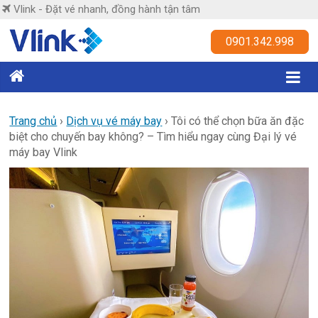
Skip
Vlink - Đặt vé nhanh, đồng hành tận tâm
to
content
Vlink
0901.342.998
Đặt
vé
nhanh,
Trang chủ
›
Dịch vụ vé máy bay
›
Tôi có thể chọn bữa ăn đặc
biệt cho chuyến bay không? – Tìm hiểu ngay cùng Đại lý vé
đồng
máy bay Vlink
hành
tận
tâm