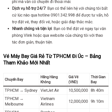
phí mà vẫn có chuyến đi thoải mái.
Dịch vụ hỗ trợ 24/7
: Bạn có thể liên hệ với chúng tôi bất
cứ lúc nào qua hotline 0901.342.998 để được tư vấn, hỗ
trợ đặt vé, thay đổi vé, hoặc giải đáp thắc mắc.
Nhanh chóng và tiện lợi
: Bạn có thể đặt vé ngay tại văn
phòng Vlink hoặc qua website của chúng tôi với thao
tác đơn giản, thuận tiện.
Vé Máy Bay Giá Rẻ Từ TPHCM Đi Úc – Bảng
Tham Khảo Mới Nhất
Hãng Hàng
Giá Vé
Thời Gian
Chuyến Bay
Không
(VND)
Bay
TP.HCM → Sydney
VietJet Air
10,500,000
8h 40m
TP.HCM →
Vietnam
12,000,000
9h 10m
Melbourne
Airlines