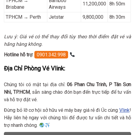
TP.HCM →
Bamboo
11,200,000
8h 50m
Brisbane
Airways
TP.HCM → Perth
Jetstar
9,800,000
8h 30m
Lưu ý: Giá vé có thể thay đổi tùy theo thời điểm đặt vé và
hãng hàng không.
Hotline hỗ trợ:
0901.342.998
Địa Chỉ Phòng Vé Vlink:
Chúng tôi có mặt tại địa chỉ:
06 Phan Chu Trinh, P Tân Sơn
Nhì, TP.HCM
, sẵn sàng chào đón bạn đến trực tiếp để tư vấn
và hỗ trợ đặt vé.
Đừng bỏ lỡ cơ hội sở hữu vé máy bay giá rẻ đi Úc cùng
Vlink
!
Hãy liên hệ ngay với chúng tôi để được tư vấn chi tiết và hỗ
trợ nhanh chóng.