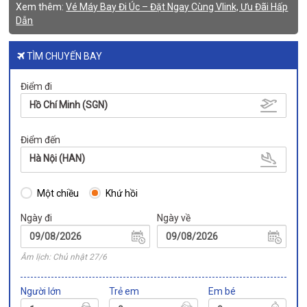
Xem thêm:
Vé Máy Bay Đi Úc – Đặt Ngay Cùng Vlink, Ưu Đãi Hấp
Dẫn
TÌM CHUYẾN BAY
Điểm đi
Hồ Chí Minh (SGN)
Điểm đến
Hà Nội (HAN)
Một chiều
Khứ hồi
Ngày đi
Ngày về
Âm lịch: Chủ nhật 27/6
Người lớn
Trẻ em
Em bé