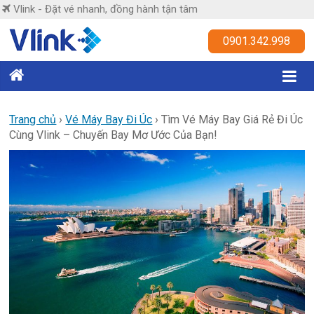
Skip
Vlink - Đặt vé nhanh, đồng hành tận tâm
to
content
Vlink
0901.342.998
Đặt
vé
nhanh,
Trang chủ
›
Vé Máy Bay Đi Úc
›
Tìm Vé Máy Bay Giá Rẻ Đi Úc
Cùng Vlink – Chuyến Bay Mơ Ước Của Bạn!
đồng
hành
tận
tâm