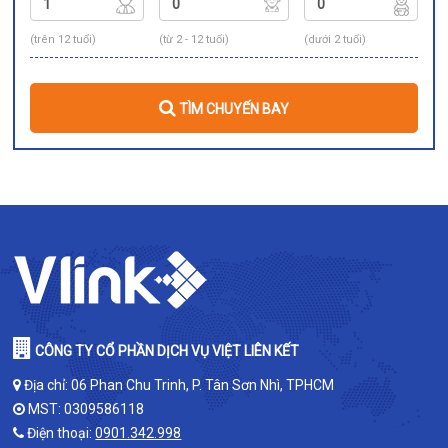
(trên 12 tuổi)
(từ 2 - 12 tuổi)
(dưới 2 tuổi)
TÌM CHUYẾN BAY
CÔNG TY CỔ PHẦN DỊCH VỤ VIỆT LIÊN KẾT
Địa chỉ: 06 Phan Chu Trinh, P. Tân Sơn Nhì, TPHCM
MST: 0309586118
Điện thoại:
0901.342.998