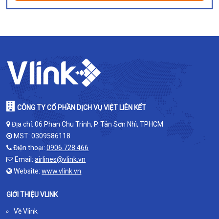
CÔNG TY CỔ PHẦN DỊCH VỤ VIỆT LIÊN KẾT
Địa chỉ: 06 Phan Chu Trinh, P. Tân Sơn Nhì, TPHCM
MST: 0309586118
Điện thoại:
0906.728.466
Email:
airlines@vlink.vn
Website:
www.vlink.vn
GIỚI THIỆU VLINK
Về Vlink