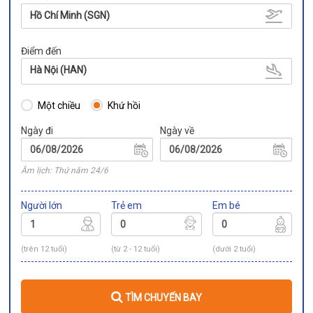
Hồ Chí Minh (SGN)
Điểm đến
Hà Nội (HAN)
Một chiều
Khứ hồi
Ngày đi
Ngày về
Âm lịch: Thứ năm 24/6
Người lớn
Trẻ em
Em bé
(trên 12 tuổi)
(từ 2 - 12 tuổi)
(dưới 2 tuổi)
TÌM CHUYẾN BAY