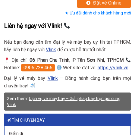
Đặt vé Online
★ Ưu đãi dành cho khách hàng mới
Liên hệ ngay với Vlink!
Nếu bạn đang cần tìm đại lý vé máy bay uy tín tại TPHCM,
hãy liên hệ ngay với
Vlink
để được hỗ trợ tốt nhất:
Địa chỉ:
06 Phan Chu Trinh, P Tân Sơn Nhì, TPHCM
Hotline:
0906.728.466
Website đặt vé:
https://vlink.vn
Đại lý vé máy bay
Vlink
– Đồng hành cùng bạn trên mọi
chuyến bay!
Xem thêm:
Dịch vụ vé máy bay – Giải pháp bay trọn gói cùng
Vlink
TÌM CHUYẾN BAY
Điểm đi