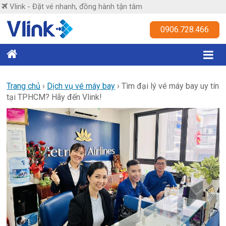
Skip
Vlink - Đặt vé nhanh, đồng hành tận tâm
to
content
Vlink
0906.728.466
Đặt
vé
nhanh,
Trang chủ
›
Dịch vụ vé máy bay
›
Tìm đại lý vé máy bay uy tín
tại TPHCM? Hãy đến Vlink!
đồng
hành
tận
tâm