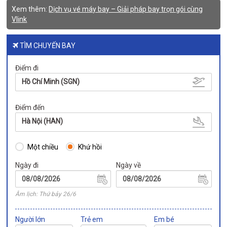
Xem thêm:
Dịch vụ vé máy bay – Giải pháp bay trọn gói cùng
Vlink
TÌM CHUYẾN BAY
Điểm đi
Hồ Chí Minh (SGN)
Điểm đến
Hà Nội (HAN)
Một chiều
Khứ hồi
Ngày đi
Ngày về
Âm lịch: Thứ bảy 26/6
Người lớn
Trẻ em
Em bé