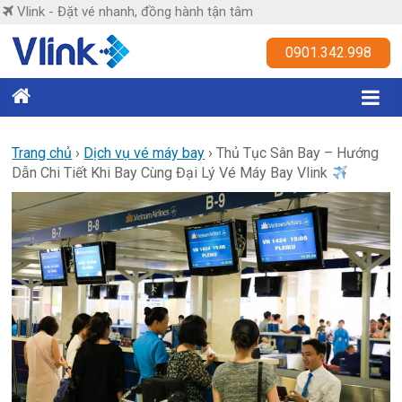
Skip
Vlink - Đặt vé nhanh, đồng hành tận tâm
to
content
Vlink
0901.342.998
Đặt
vé
nhanh,
Trang chủ
›
Dịch vụ vé máy bay
›
Thủ Tục Sân Bay – Hướng
Dẫn Chi Tiết Khi Bay Cùng Đại Lý Vé Máy Bay Vlink
đồng
hành
tận
tâm