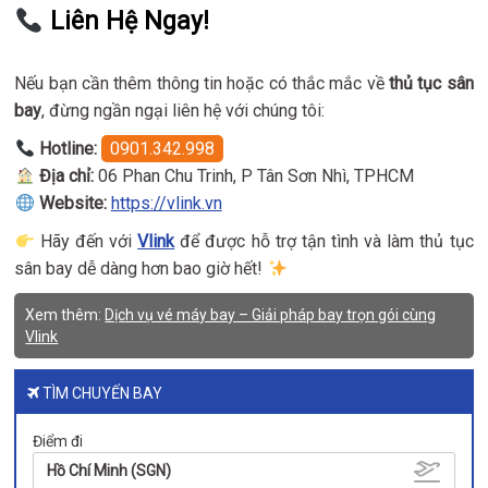
Liên Hệ Ngay!
Nếu bạn cần thêm thông tin hoặc có thắc mắc về
thủ tục sân
bay
, đừng ngần ngại liên hệ với chúng tôi:
Hotline:
0901.342.998
Địa chỉ:
06 Phan Chu Trinh, P Tân Sơn Nhì, TPHCM
Website:
https://vlink.vn
Hãy đến với
Vlink
để được hỗ trợ tận tình và làm thủ tục
sân bay dễ dàng hơn bao giờ hết!
Xem thêm:
Dịch vụ vé máy bay – Giải pháp bay trọn gói cùng
Vlink
TÌM CHUYẾN BAY
Điểm đi
Hồ Chí Minh (SGN)