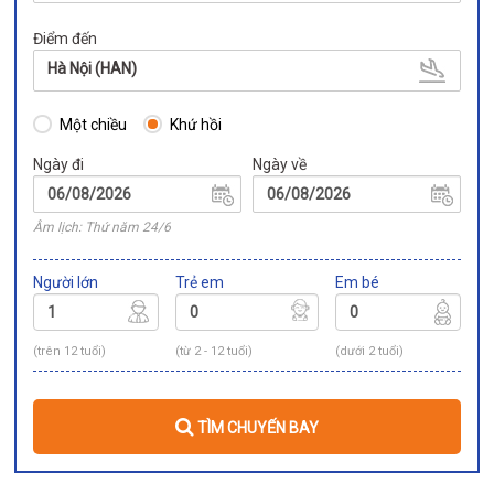
Điểm đến
Hà Nội (HAN)
Một chiều
Khứ hồi
Ngày đi
Ngày về
Âm lịch: Thứ năm 24/6
Người lớn
Trẻ em
Em bé
(trên 12 tuổi)
(từ 2 - 12 tuổi)
(dưới 2 tuổi)
TÌM CHUYẾN BAY