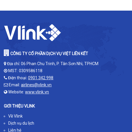
CÔNG TY CỔ PHẦN DỊCH VỤ VIỆT LIÊN KẾT
Địa chỉ: 06 Phan Chu Trinh, P. Tân Sơn Nhì, TPHCM
MST: 0309586118
Điện thoại:
0901.342.998
Email:
airlines@vlink.vn
Website:
www.vlink.vn
GIỚI THIỆU VLINK
Về Vlink
Dịch vụ du lịch
Liên hệ