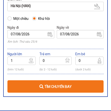
Hà Nội (HAN)
Một chiều
Khứ hồi
Ngày đi
Ngày về
Âm lịch: Thứ sáu 25/6
Người lớn
Trẻ em
Em bé
(trên 12 tuổi)
(từ 2 - 12 tuổi)
(dưới 2 tuổi)
TÌM CHUYẾN BAY