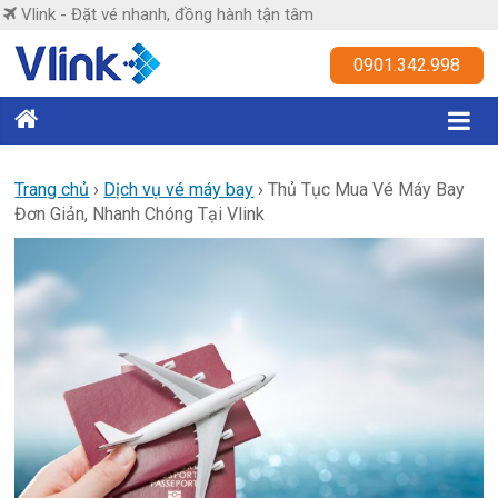
Skip
Vlink - Đặt vé nhanh, đồng hành tận tâm
to
content
Vlink
0901.342.998
Đặt
vé
nhanh,
Trang chủ
›
Dịch vụ vé máy bay
›
Thủ Tục Mua Vé Máy Bay
Đơn Giản, Nhanh Chóng Tại Vlink
đồng
hành
tận
tâm