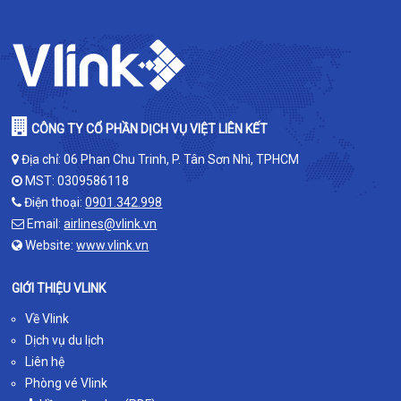
CÔNG TY CỔ PHẦN DỊCH VỤ VIỆT LIÊN KẾT
Địa chỉ: 06 Phan Chu Trinh, P. Tân Sơn Nhì, TPHCM
MST: 0309586118
Điện thoại:
0901.342.998
Email:
airlines@vlink.vn
Website:
www.vlink.vn
GIỚI THIỆU VLINK
Về Vlink
Dịch vụ du lịch
Liên hệ
Phòng vé Vlink