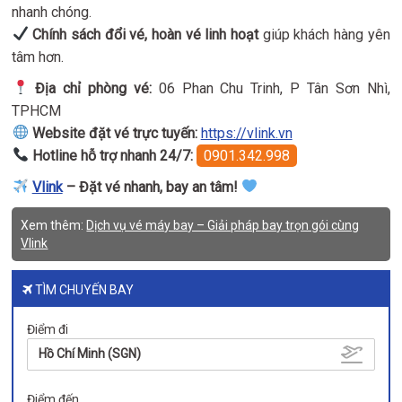
nhanh chóng.
Chính sách đổi vé, hoàn vé linh hoạt
giúp khách hàng yên
tâm hơn.
Địa chỉ phòng vé:
06 Phan Chu Trinh, P Tân Sơn Nhì,
TPHCM
Website đặt vé trực tuyến:
https://vlink.vn
Hotline hỗ trợ nhanh 24/7:
0901.342.998
Vlink
– Đặt vé nhanh, bay an tâm!
Xem thêm:
Dịch vụ vé máy bay – Giải pháp bay trọn gói cùng
Vlink
TÌM CHUYẾN BAY
Điểm đi
Hồ Chí Minh (SGN)
Điểm đến