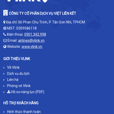
CÔNG TY CỔ PHẦN DỊCH VỤ VIỆT LIÊN KẾT
Địa chỉ: 06 Phan Chu Trinh, P. Tân Sơn Nhì, TPHCM
MST: 0309586118
Điện thoại:
0901.342.998
Email:
airlines@vlink.vn
Website:
www.vlink.vn
GIỚI THIỆU VLINK
Về Vlink
Dịch vụ du lịch
Liên hệ
Phòng vé Vlink
Hồ sơ năng lực (PDF)
HỖ TRỢ KHÁCH HÀNG
Hình thức thanh toán