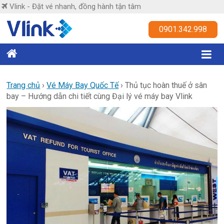
Skip
Vlink - Đặt vé nhanh, đồng hành tận tâm
to
content
Vlink
0901.342.998
Đặt
vé
nhanh,
Trang chủ
›
Vé Máy Bay Quốc Tế
›
Thủ tục hoàn thuế ở sân
bay – Hướng dẫn chi tiết cùng Đại lý vé máy bay Vlink
đồng
hành
tận
tâm