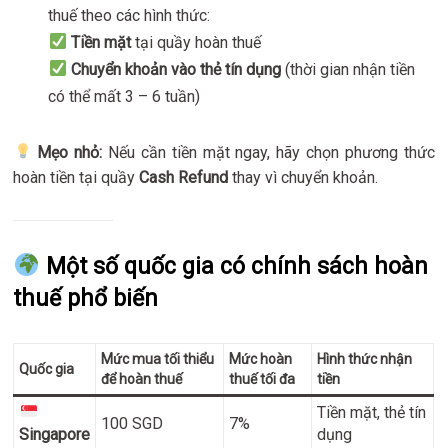
thuế theo các hình thức:
Tiền mặt
tại quầy hoàn thuế
Chuyển khoản vào thẻ tín dụng
(thời gian nhận tiền
có thể mất 3 – 6 tuần)
Mẹo nhỏ:
Nếu cần tiền mặt ngay, hãy chọn phương thức
hoàn tiền tại quầy
Cash Refund
thay vì chuyển khoản.
Một số quốc gia có chính sách hoàn
thuế phổ biến
Mức mua tối thiểu
Mức hoàn
Hình thức nhận
Quốc gia
để hoàn thuế
thuế tối đa
tiền
Tiền mặt, thẻ tín
100 SGD
7%
Singapore
dụng