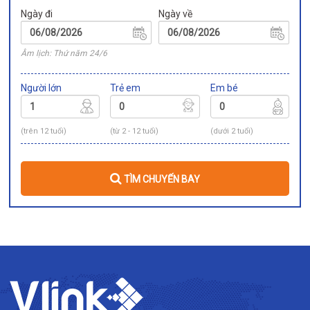
Ngày đi
Ngày về
Âm lịch: Thứ năm 24/6
Người lớn
Trẻ em
Em bé
(trên 12 tuổi)
(từ 2 - 12 tuổi)
(dưới 2 tuổi)
TÌM CHUYẾN BAY