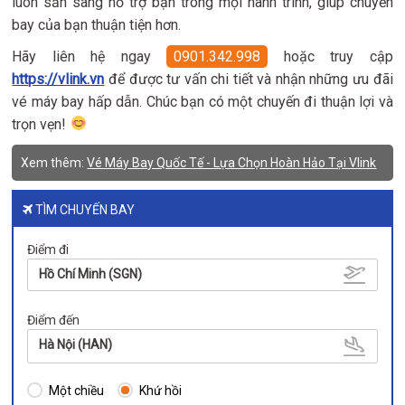
luôn sẵn sàng hỗ trợ bạn trong mọi hành trình, giúp chuyến
bay của bạn thuận tiện hơn.
Hãy liên hệ ngay
0901.342.998
hoặc truy cập
https://vlink.vn
để được tư vấn chi tiết và nhận những ưu đãi
vé máy bay hấp dẫn. Chúc bạn có một chuyến đi thuận lợi và
trọn vẹn!
Xem thêm:
Vé Máy Bay Quốc Tế - Lựa Chọn Hoàn Hảo Tại Vlink
TÌM CHUYẾN BAY
Điểm đi
Hồ Chí Minh (SGN)
Điểm đến
Hà Nội (HAN)
Một chiều
Khứ hồi