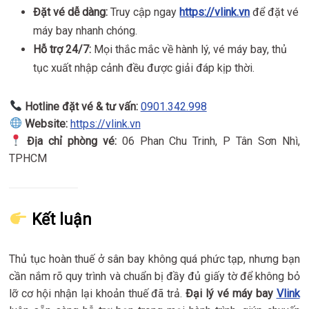
Đặt vé dễ dàng:
Truy cập ngay
https://vlink.vn
để đặt vé
máy bay nhanh chóng.
Hỗ trợ 24/7:
Mọi thắc mắc về hành lý, vé máy bay, thủ
tục xuất nhập cảnh đều được giải đáp kịp thời.
Hotline đặt vé & tư vấn:
0901.342.998
Website:
https://vlink.vn
Địa chỉ phòng vé:
06 Phan Chu Trinh, P Tân Sơn Nhì,
TPHCM
Kết luận
Thủ tục hoàn thuế ở sân bay không quá phức tạp, nhưng bạn
cần nắm rõ quy trình và chuẩn bị đầy đủ giấy tờ để không bỏ
lỡ cơ hội nhận lại khoản thuế đã trả.
Đại lý vé máy bay
Vlink