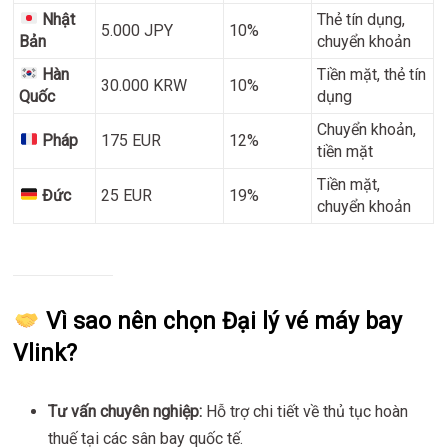
Nhật
Thẻ tín dụng,
5.000 JPY
10%
Bản
chuyển khoản
Hàn
Tiền mặt, thẻ tín
30.000 KRW
10%
Quốc
dụng
Chuyển khoản,
Pháp
175 EUR
12%
tiền mặt
Tiền mặt,
Đức
25 EUR
19%
chuyển khoản
Vì sao nên chọn Đại lý vé máy bay
Vlink?
Tư vấn chuyên nghiệp:
Hỗ trợ chi tiết về thủ tục hoàn
thuế tại các sân bay quốc tế.