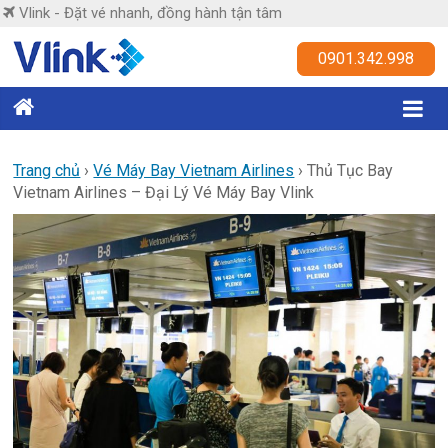
Skip
Vlink - Đặt vé nhanh, đồng hành tận tâm
to
content
Vlink
0901.342.998
Đặt
vé
nhanh,
Trang chủ
›
Vé Máy Bay Vietnam Airlines
›
Thủ Tục Bay
Vietnam Airlines – Đại Lý Vé Máy Bay Vlink
đồng
hành
tận
tâm