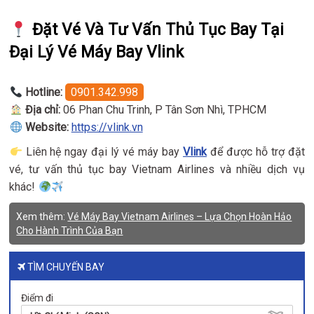
Đặt Vé Và Tư Vấn Thủ Tục Bay Tại
Đại Lý Vé Máy Bay Vlink
Hotline:
0901.342.998
Địa chỉ:
06 Phan Chu Trinh, P Tân Sơn Nhì, TPHCM
Website:
https://vlink.vn
Liên hệ ngay đại lý vé máy bay
Vlink
để được hỗ trợ đặt
vé, tư vấn thủ tục bay Vietnam Airlines và nhiều dịch vụ
khác!
Xem thêm:
Vé Máy Bay Vietnam Airlines – Lựa Chọn Hoàn Hảo
Cho Hành Trình Của Bạn
TÌM CHUYẾN BAY
Điểm đi