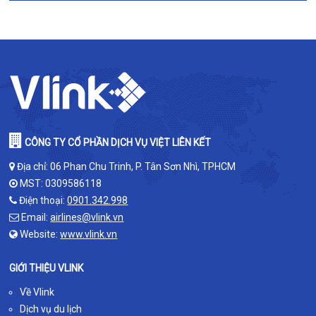
CÔNG TY CỔ PHẦN DỊCH VỤ VIỆT LIÊN KẾT
Địa chỉ: 06 Phan Chu Trinh, P. Tân Sơn Nhì, TPHCM
MST: 0309586118
Điện thoại:
0901.342.998
Email:
airlines@vlink.vn
Website:
www.vlink.vn
GIỚI THIỆU VLINK
Về Vlink
Dịch vụ du lịch