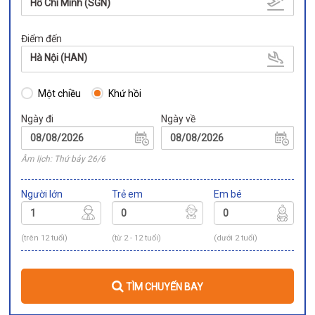
Hồ Chí Minh (SGN)
Điểm đến
Hà Nội (HAN)
Một chiều
Khứ hồi
Ngày đi
Ngày về
Âm lịch: Thứ bảy 26/6
Người lớn
Trẻ em
Em bé
(trên 12 tuổi)
(từ 2 - 12 tuổi)
(dưới 2 tuổi)
TÌM CHUYẾN BAY