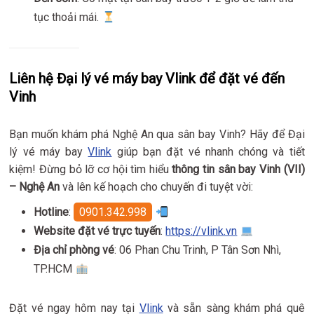
tục thoải mái.
Liên hệ Đại lý vé máy bay Vlink để đặt vé đến
Vinh
Bạn muốn khám phá Nghệ An qua sân bay Vinh? Hãy để Đại
lý vé máy bay
Vlink
giúp bạn đặt vé nhanh chóng và tiết
kiệm! Đừng bỏ lỡ cơ hội tìm hiểu
thông tin sân bay Vinh (VII)
– Nghệ An
và lên kế hoạch cho chuyến đi tuyệt vời:
Hotline
:
0901.342.998
Website đặt vé trực tuyến
:
https://vlink.vn
Địa chỉ phòng vé
: 06 Phan Chu Trinh, P Tân Sơn Nhì,
TP.HCM
Đặt vé ngay hôm nay tại
Vlink
và sẵn sàng khám phá quê