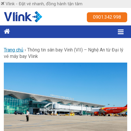
Skip
Vlink - Đặt vé nhanh, đồng hành tận tâm
to
content
Vlink
0901.342.998
Đặt
vé
nhanh,
Trang chủ
›
Thông tin sân bay Vinh (VII) – Nghệ An từ Đại lý
vé máy bay Vlink
đồng
hành
tận
tâm