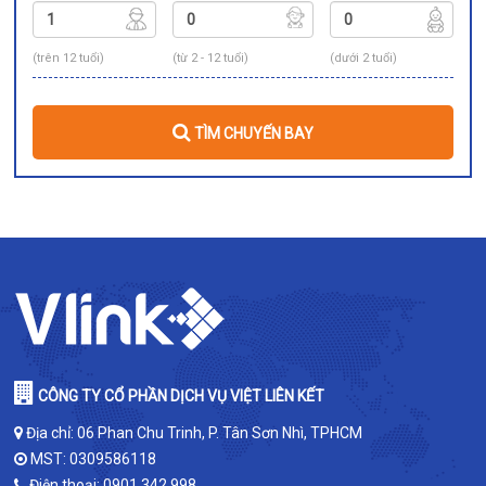
(trên 12 tuổi)
(từ 2 - 12 tuổi)
(dưới 2 tuổi)
TÌM CHUYẾN BAY
CÔNG TY CỔ PHẦN DỊCH VỤ VIỆT LIÊN KẾT
Địa chỉ: 06 Phan Chu Trinh, P. Tân Sơn Nhì, TPHCM
MST: 0309586118
Điện thoại:
0901.342.998