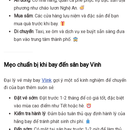
Ăn uống
: Có nhà hàng, quán cà phê phục vụ đặc sản địa
phương như cháo lươn Nghệ An.
Mua sắm
: Các cửa hàng lưu niệm và đặc sản để bạn
mua quà trước khi bay.
Di chuyển
: Taxi, xe ôm và dịch vụ xe buýt sẵn sàng đưa
bạn vào trung tâm thành phố.
Mẹo chuẩn bị khi bay đến sân bay Vinh
Đại lý vé máy bay
Vlink
gợi ý một số kinh nghiệm để chuyến
đi của bạn thêm suôn sẻ:
Đặt vé sớm
: Đặt trước 1-2 tháng để có giá tốt, đặc biệt
vào mùa cao điểm như Tết hoặc hè.
Kiểm tra hành lý
: Đảm bảo tuân thủ quy định hành lý của
hãng bay để tránh phát sinh chi phí.
Đến sớm
: Có mặt tại sân bay trước 1-2 giờ để làm thủ