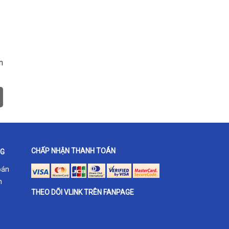
n
CHẤP NHẬN THANH TOÁN
NG
oán
h
THEO DÕI VLINK TRÊN FANPAGE