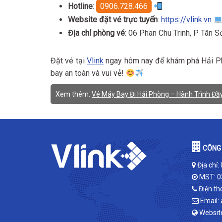
Hotline
:
0906.728.466
Website đặt vé trực tuyến
:
https://vlink.vn
Địa chỉ phòng vé
: 06 Phan Chu Trinh, P Tân 
Đặt vé tại
Vlink
ngay hôm nay để khám phá Hải Phò
bay an toàn và vui vẻ!
Xem thêm:
Vé Máy Bay Đi Hải Phòng – Hành Trình Đầy
CÔNG 
Địa chỉ:
MST: 0
Điện th
Email:
Websit