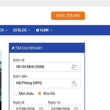
0906.728.466
ỊCH
BLOG
VLINK
TÌM CHUYẾN BAY
Điểm đi
Hồ Chí Minh (SGN)
Điểm đến
Hải Phòng (HPH)
Một chiều
Khứ hồi
Ngày đi
Ngày về