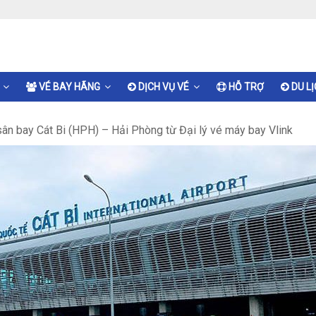
VÉ BAY HÃNG
DỊCH VỤ VÉ
HỖ TRỢ
DU L
sân bay Cát Bi (HPH) – Hải Phòng từ Đại lý vé máy bay Vlink