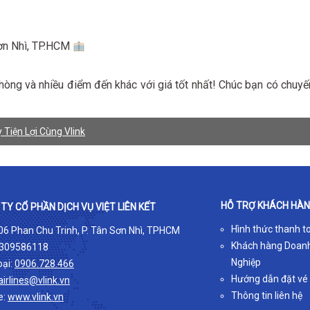
Sơn Nhì, TP.HCM
ng và nhiều điểm đến khác với giá tốt nhất! Chúc bạn có chuyế
 Tiện Lợi Cùng Vlink
HỖ TRỢ KHÁCH HÀ
TY CỔ PHẦN DỊCH VỤ VIỆT LIÊN KẾT
Hình thức thanh t
 06 Phan Chu Trinh, P. Tân Sơn Nhì, TPHCM
Khách hàng Doan
309586118
Nghiệp
oại:
0906.728.466
Hướng dẫn đặt vé
airlines@vlink.vn
Thông tin liên hệ
e:
www.vlink.vn