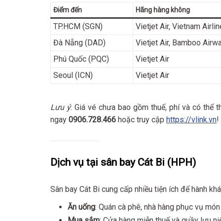
Điểm đến
Hãng hàng không
TP.HCM (SGN)
Vietjet Air, Vietnam Airli
Đà Nẵng (DAD)
Vietjet Air, Bamboo Airw
Phú Quốc (PQC)
Vietjet Air
Seoul (ICN)
Vietjet Air
Lưu ý
: Giá vé chưa bao gồm thuế, phí và có thể th
ngay
0906.728.466
hoặc truy cập
https://vlink.vn
!
Dịch vụ tại sân bay Cát Bi (HPH)
Sân bay Cát Bi cung cấp nhiều tiện ích để hành khá
Ăn uống
: Quán cà phê, nhà hàng phục vụ mó
Mua sắm
: Cửa hàng miễn thuế và quầy lưu n