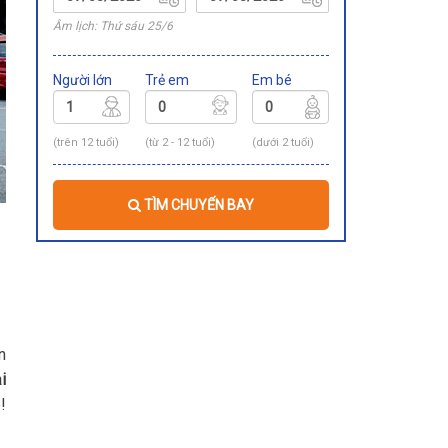
Âm lịch: Thứ sáu 25/6
Người lớn
Trẻ em
Em bé
(trên 12 tuổi)
(từ 2 - 12 tuổi)
(dưới 2 tuổi)
TÌM CHUYẾN BAY
n
i
!