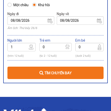
Một chiều
Khứ hồi
Ngày đi
Ngày về
Âm lịch: Thứ bảy 26/6
Người lớn
Trẻ em
Em bé
(trên 12 tuổi)
(từ 2 - 12 tuổi)
(dưới 2 tuổi)
TÌM CHUYẾN BAY