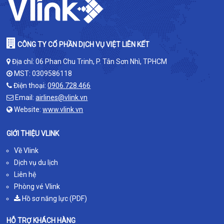
CÔNG TY CỔ PHẦN DỊCH VỤ VIỆT LIÊN KẾT
Địa chỉ: 06 Phan Chu Trinh, P. Tân Sơn Nhì, TPHCM
MST: 0309586118
Điện thoại:
0906.728.466
Email:
airlines@vlink.vn
Website:
www.vlink.vn
GIỚI THIỆU VLINK
Về Vlink
Dịch vụ du lịch
Liên hệ
Phòng vé Vlink
Hồ sơ năng lực (PDF)
HỖ TRỢ KHÁCH HÀNG