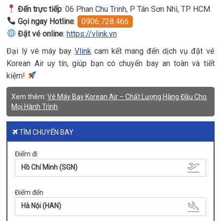
Đến trực tiếp
: 06 Phan Chu Trinh, P Tân Sơn Nhì, TP. HCM
Gọi ngay Hotline
:
0906.728.466
Đặt vé online
:
https://vlink.vn
Đại lý vé máy bay
Vlink
cam kết mang đến dịch vụ đặt vé
Korean Air uy tín, giúp bạn có chuyến bay an toàn và tiết
kiệm!
Xem thêm:
Vé Máy Bay Korean Air – Chất Lượng Hàng Đầu Cho
Mọi Hành Trình
TÌM CHUYẾN BAY
Điểm đi
Hồ Chí Minh (SGN)
Điểm đến
Hà Nội (HAN)