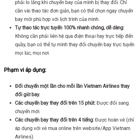
phải lo lắng khi chuyến bay của mình bị thay đổi. Chỉ
cần vài thao tác đơn giản, bạn có thể chọn ngay chuyến
bay mới phù hợp với lịch trình của mình.
Tự thao tác trực tuyến 100% nhanh chóng, dễ dàng:
Không cần phải liên hệ qua điện thoại hay trực tiếp đến
quầy, bạn có thể tự mình thay đổi chuyến bay trực tuyến
mọi lúc, mọi nơi.
Phạm vi áp dụng:
Đổi chuyến một lần cho mỗi lần Vietnam Airlines thay
đổi giờ bay.
Các chuyến bay thay đổi trên 15 phút:
Được đổi sang
chuyến mới.
Các chuyến bay thay đổi trên 4 tiếng:
Được hoàn vé (chỉ
áp dụng với vé mua online trên website/App Vietnam
Airlines).