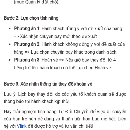
(mục Quản lý đặt chỗ).
Bước 2: Lựa chọn tính năng
Phương án 1:
Hành khách đồng ý với đề xuất của hãng
=> Xác nhận chuyến bay mới theo đề xuất.
Phương án 2:
Hành khách không đồng ý với đề xuất của
hãng => Lựa chọn chuyến bay khác trong danh sách.
Phương án 3:
Hoàn vé => Nếu giờ bay thay đổi từ 4
tiếng trở lên, hành khách có thể lựa chọn Hoàn vé.
Bước 3: Xác nhận thông tin thay đổi/hoàn vé
Lưu ý: Lịch bay thay đổi do các yếu tố khách quan sẽ được
thông báo tới hành khách kịp thời.
Hãy trải nghiệm tính năng Tự Đổi Chuyến để việc di chuyển
của bạn trở nên dễ dàng và thuận tiện hơn bao giờ hết. Liên
hệ với
Vlink
để được hỗ trợ và tư vấn chi tiết!