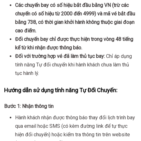
Các chuyến bay có số hiệu bắt đầu bằng VN (trừ các
chuyến có số hiệu từ 2000 đến 4999) và mã vé bắt đầu
bằng 738, có thời gian khởi hành không thuộc giai đoạn
cao điểm.
Đổi chuyến bay chỉ được thực hiện trong vòng 48 tiếng
kể từ khi nhận được thông báo.
Đối với trường hợp vé đã làm thủ tục bay:
Chỉ áp dụng
tính năng Tự đổi chuyến khi hành khách chưa làm thủ
tục hành lý.
Hướng dẫn sử dụng tính năng Tự Đổi Chuyến:
Bước 1: Nhận thông tin
Hành khách nhận được thông báo thay đổi lịch trình bay
qua email hoặc SMS (có kèm đường link để tự thực
hiện đổi chuyến) hoặc kiểm tra thông tin trên website