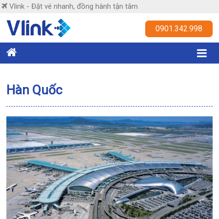
Skip
Vlink - Đặt vé nhanh, đồng hành tận tâm
to
content
Vlink
0901.342.998
Đặt
vé
nhanh,
Hàn Quốc
đồng
hành
tận
tâm