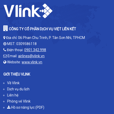
CÔNG TY CỔ PHẦN DỊCH VỤ VIỆT LIÊN KẾT
Địa chỉ: 06 Phan Chu Trinh, P. Tân Sơn Nhì, TPHCM
MST: 0309586118
Điện thoại:
0901.342.998
Email:
airlines@vlink.vn
Website:
www.vlink.vn
GIỚI THIỆU VLINK
Về Vlink
Dịch vụ du lịch
Liên hệ
Phòng vé Vlink
Hồ sơ năng lực (PDF)