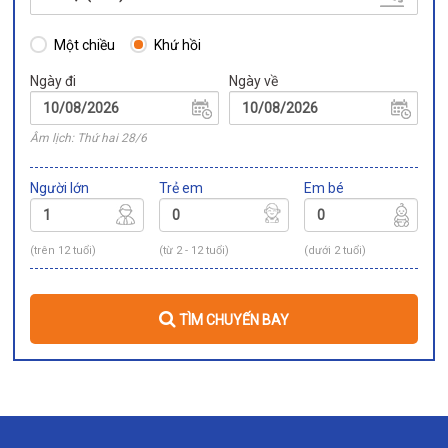
Một chiều
Khứ hồi
Ngày đi
Ngày về
Âm lịch: Thứ hai 28/6
Người lớn
Trẻ em
Em bé
(trên 12 tuổi)
(từ 2 - 12 tuổi)
(dưới 2 tuổi)
TÌM CHUYẾN BAY