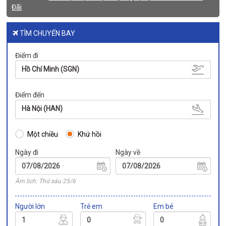
Đãi
TÌM CHUYẾN BAY
Điểm đi
Hồ Chí Minh (SGN)
Điểm đến
Hà Nội (HAN)
Một chiều
Khứ hồi
Ngày đi
Ngày về
Âm lịch: Thứ sáu 25/6
Người lớn
Trẻ em
Em bé