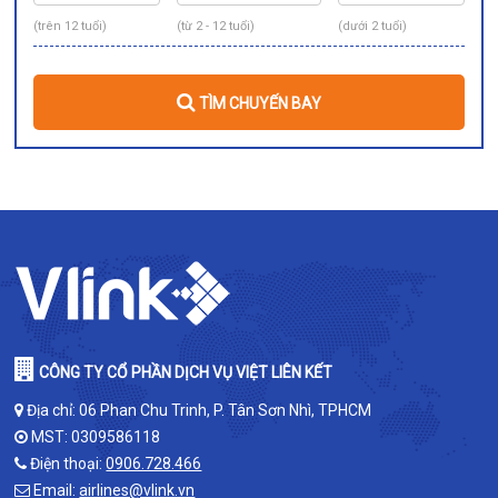
(trên 12 tuổi)
(từ 2 - 12 tuổi)
(dưới 2 tuổi)
TÌM CHUYẾN BAY
CÔNG TY CỔ PHẦN DỊCH VỤ VIỆT LIÊN KẾT
Địa chỉ: 06 Phan Chu Trinh, P. Tân Sơn Nhì, TPHCM
MST: 0309586118
Điện thoại:
0906.728.466
Email:
airlines@vlink.vn