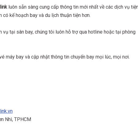
link
luôn sẵn sàng cung cấp thông tin mới nhất về các dịch vụ tiệ
n có kế hoạch bay và du lịch thuận tiện hơn.
vụ tại sân bay, chúng tôi luôn hỗ trợ qua hotline hoặc tại phòng
 vé máy bay và cập nhật thông tin chuyến bay mọi lúc, mọi nơi.
link.vn
Sơn Nhì, TPHCM