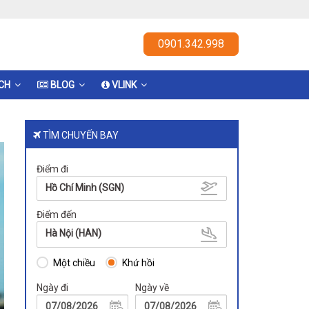
0901.342.998
ỊCH
BLOG
VLINK
TÌM CHUYẾN BAY
Điểm đi
Hồ Chí Minh (SGN)
Điểm đến
Hà Nội (HAN)
Một chiều
Khứ hồi
Ngày đi
Ngày về