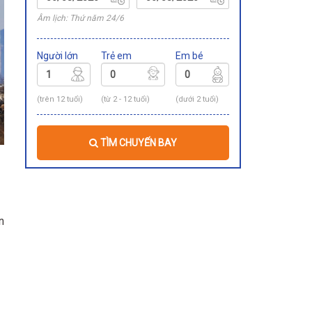
Âm lịch: Thứ năm 24/6
Người lớn
Trẻ em
Em bé
(trên 12 tuổi)
(từ 2 - 12 tuổi)
(dưới 2 tuổi)
TÌM CHUYẾN BAY
n