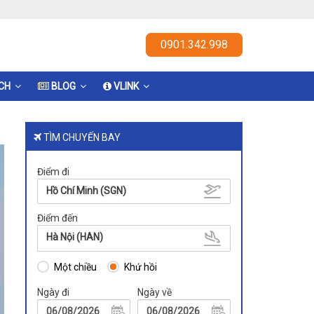
0901.342.998
ỊCH
BLOG
VLINK
TÌM CHUYẾN BAY
Điểm đi
Hồ Chí Minh (SGN)
Điểm đến
Hà Nội (HAN)
Một chiều
Khứ hồi
Ngày đi
Ngày về