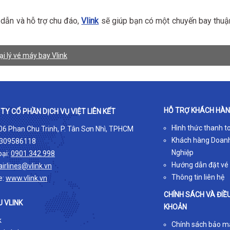
 dẫn và hỗ trợ chu đáo,
Vlink
sẽ giúp bạn có một chuyến bay thuậ
ại lý vé máy bay Vlink
HỖ TRỢ KHÁCH HÀ
TY CỔ PHẦN DỊCH VỤ VIỆT LIÊN KẾT
Hình thức thanh t
 06 Phan Chu Trinh, P. Tân Sơn Nhì, TPHCM
Khách hàng Doan
309586118
Nghiệp
oại:
0901.342.998
Hướng dẫn đặt vé
airlines@vlink.vn
Thông tin liên hệ
e:
www.vlink.vn
CHÍNH SÁCH VÀ ĐIỀ
U VLINK
KHOẢN
k
Chính sách bảo m