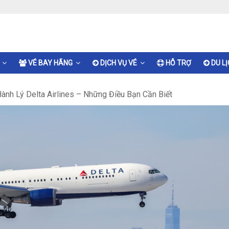
VÉ BAY HÃNG
DỊCH VỤ VÉ
HỖ TRỢ
DU L
ành Lý Delta Airlines – Những Điều Bạn Cần Biết