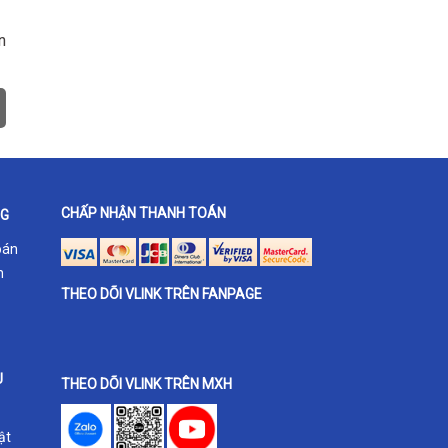
n
CHẤP NHẬN THANH TOÁN
NG
oán
h
THEO DÕI VLINK TRÊN FANPAGE
U
THEO DÕI VLINK TRÊN MXH
ật