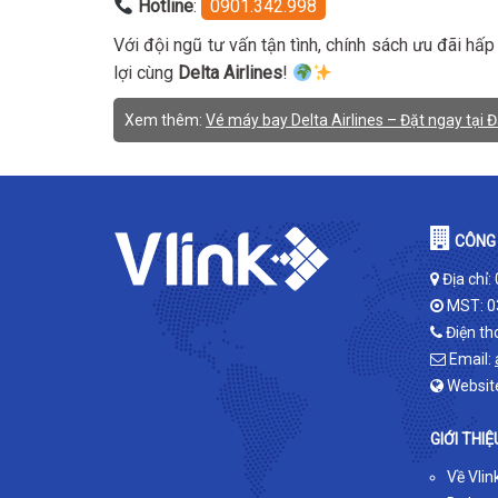
Hotline
:
0901.342.998
Với đội ngũ tư vấn tận tình, chính sách ưu đãi hấp
lợi cùng
Delta Airlines
!
Xem thêm:
Vé máy bay Delta Airlines – Đặt ngay tại Đ
CÔNG 
Địa chỉ:
MST: 0
Điện th
Email:
Websit
GIỚI THIỆ
Về Vlin