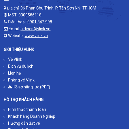
Địa chỉ: 06 Phan Chu Trinh, P. Tân Sơn Nhì, TPHCM
MST: 0309586118
Điện thoại:
0901.342.998
Email:
airlines@vlink.vn
Website:
www.vlink.vn
GIỚI THIỆU VLINK
Về Vlink
Dịch vụ du lịch
Liên hệ
Phòng vé Vlink
Hồ sơ năng lực (PDF)
HỖ TRỢ KHÁCH HÀNG
Hình thức thanh toán
Khách hàng Doanh Nghiệp
Hướng dẫn đặt vé