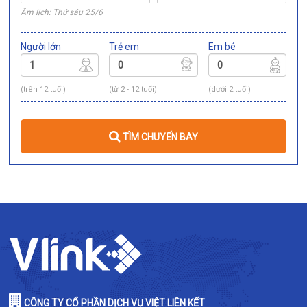
Âm lịch: Thứ sáu 25/6
Người lớn
Trẻ em
Em bé
(trên 12 tuổi)
(từ 2 - 12 tuổi)
(dưới 2 tuổi)
TÌM CHUYẾN BAY
CÔNG TY CỔ PHẦN DỊCH VỤ VIỆT LIÊN KẾT