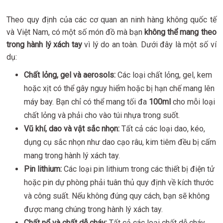
Theo quy định của các cơ quan an ninh hàng không quốc tế
và Việt Nam, có một số món đồ mà bạn
không thể mang theo
trong hành lý xách tay
vì lý do an toàn. Dưới đây là một số ví
dụ:
Chất lỏng, gel và aerosols:
Các loại chất lỏng, gel, kem
hoặc xịt có thể gây nguy hiểm hoặc bị hạn chế mang lên
máy bay. Bạn chỉ có thể mang tối đa
100ml
cho mỗi loại
chất lỏng và phải cho vào túi nhựa trong suốt.
Vũ khí, dao và vật sắc nhọn:
Tất cả các loại dao, kéo,
dụng cụ sắc nhọn như dao cạo râu, kim tiêm đều bị cấm
mang trong hành lý xách tay.
Pin lithium:
Các loại pin lithium trong các thiết bị điện tử
hoặc pin dự phòng phải tuân thủ quy định về kích thước
và công suất. Nếu không đúng quy cách, bạn sẽ không
được mang chúng trong hành lý xách tay.
Chất nổ và chất dễ cháy:
Tất cả các loại chất dễ cháy