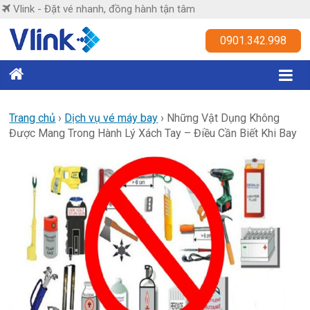
Skip
Vlink - Đặt vé nhanh, đồng hành tận tâm
to
content
Vlink
0901.342.998
Đặt
vé
nhanh,
Trang chủ
›
Dịch vụ vé máy bay
›
Những Vật Dụng Không
Được Mang Trong Hành Lý Xách Tay – Điều Cần Biết Khi Bay
đồng
hành
tận
tâm