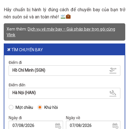
Hãy chuẩn bị hành lý đúng cách để chuyến bay của bạn trở
nên suôn sẻ và an toàn nhé!
Xem thêm:
Dịch vụ vé máy bay – Giải pháp bay trọn gói cùng
Vlink
TÌM CHUYẾN BAY
Điểm đi
Hồ Chí Minh (SGN)
Điểm đến
Hà Nội (HAN)
Một chiều
Khứ hồi
Ngày đi
Ngày về