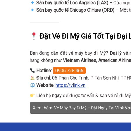
Sân bay quốc tế Los Angeles (LAX)
– Cửa ngõ 
Sân bay quốc tế Chicago O’Hare (ORD)
– Một t
Đặt Vé Đi Mỹ Giá Tốt Tại Đại 
Bạn đang cần đặt vé máy bay đi Mỹ?
Đại lý vé
hàng không như
Vietnam Airlines, American Airline
Hotline:
0906.728.466
Địa chỉ:
06 Phan Chu Trinh, P Tân Sơn Nhì, TP
Website:
https://vlink.vn
Liên hệ ngay để được tư vấn & săn vé rẻ đi M
Xem thêm:
Vé Máy Bay Đi Mỹ – Đặt Ngay Tại Vlink Với