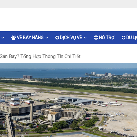
VÉ BAY HÃNG
DỊCH VỤ VÉ
HỖ TRỢ
DU L
Sân Bay? Tổng Hợp Thông Tin Chi Tiết