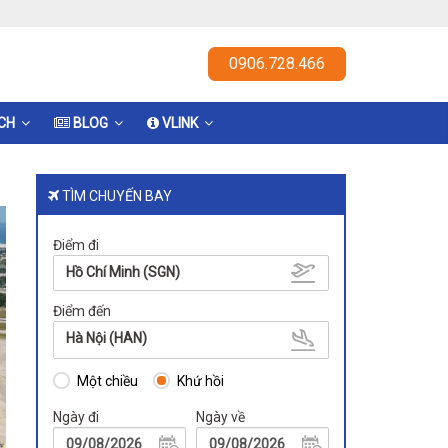
0906.728.466
ỊCH
BLOG
VLINK
TÌM CHUYẾN BAY
Điểm đi
Hồ Chí Minh (SGN)
Điểm đến
Hà Nội (HAN)
Một chiều
Khứ hồi
Ngày đi
Ngày về