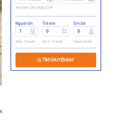
Âm lịch: Chủ nhật 27/6
Người lớn
Trẻ em
Em bé
(trên 12 tuổi)
(từ 2 - 12 tuổi)
(dưới 2 tuổi)
TÌM CHUYẾN BAY
n