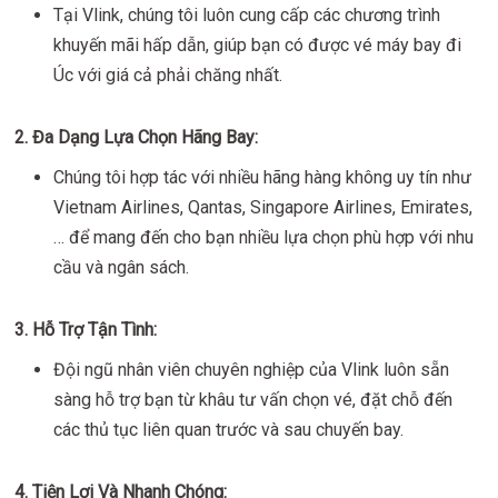
Tại Vlink, chúng tôi luôn cung cấp các chương trình
khuyến mãi hấp dẫn, giúp bạn có được vé máy bay đi
Úc với giá cả phải chăng nhất.
2. Đa Dạng Lựa Chọn Hãng Bay:
Chúng tôi hợp tác với nhiều hãng hàng không uy tín như
Vietnam Airlines, Qantas, Singapore Airlines, Emirates,
… để mang đến cho bạn nhiều lựa chọn phù hợp với nhu
cầu và ngân sách.
3. Hỗ Trợ Tận Tình:
Đội ngũ nhân viên chuyên nghiệp của Vlink luôn sẵn
sàng hỗ trợ bạn từ khâu tư vấn chọn vé, đặt chỗ đến
các thủ tục liên quan trước và sau chuyến bay.
4. Tiện Lợi Và Nhanh Chóng: