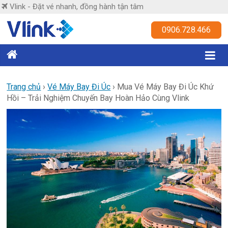
Skip
Vlink - Đặt vé nhanh, đồng hành tận tâm
to
content
Vlink
0906.728.466
Đặt
vé
nhanh,
Trang chủ
›
Vé Máy Bay Đi Úc
›
Mua Vé Máy Bay Đi Úc Khứ
Hồi – Trải Nghiệm Chuyến Bay Hoàn Hảo Cùng Vlink
đồng
hành
tận
tâm