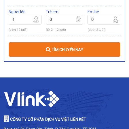
Người lớn
Trẻ em
Em bé
(trên 12 tuổi)
(từ 2 - 12 tuổi)
(dưới 2 tuổi)
TÌM CHUYẾN BAY
CÔNG TY CỔ PHẦN DỊCH VỤ VIỆT LIÊN KẾT