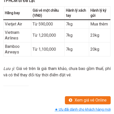
TPHCM đi Đà Lạt
:
Giá vé một chiều
Hành lý xách
Hành lý ký
Hãng bay
(VNĐ)
tay
gửi
Vietjet Air
Từ 590,000
7kg
Mua thêm
Vietnam
Từ 1,200,000
7kg
23kg
Airlines
Bamboo
Từ 1,100,000
7kg
20kg
Airways
Lưu ý:
Giá vé trên là giá tham khảo, chưa bao gồm thuế, phí
và có thể thay đổi tùy thời điểm đặt vé.
Xem giá vé Online
★ Ưu đãi dành cho khách hàng mới