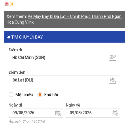
Xem thêm:
Vé Máy Bay Đi Đà Lạt – Chinh Phục Thành Phố Ngàn
Hoa Cùng Vlink
TÌM CHUYẾN BAY
Điểm đi
Hồ Chí Minh (SGN)
Điểm đến
Đà Lạt (DLI)
Một chiều
Khứ hồi
Ngày đi
Ngày về
Âm lịch: Chủ nhật 27/6