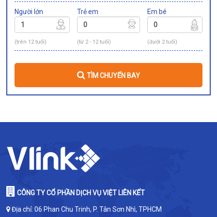
Người lớn
Trẻ em
Em bé
(trên 12 tuổi)
(từ 2 - 12 tuổi)
(dưới 2 tuổi)
TÌM CHUYẾN BAY
CÔNG TY CỔ PHẦN DỊCH VỤ VIỆT LIÊN KẾT
Địa chỉ: 06 Phan Chu Trinh, P. Tân Sơn Nhì, TPHCM