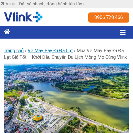
Skip
Vlink - Đặt vé nhanh, đồng hành tận tâm
to
content
Vlink
0906.728.466
Đặt
vé
nhanh,
Trang chủ
›
Vé Máy Bay Đi Đà Lạt
›
Mua Vé Máy Bay Đi Đà
Lạt Giá Tốt – Khởi Đầu Chuyến Du Lịch Mộng Mơ Cùng Vlink
đồng
hành
tận
tâm