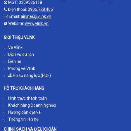
MST: 0309586118
Điện thoại:
0906.728.466
Email:
airlines@vlink.vn
Website:
www.vlink.vn
GIỚI THIỆU VLINK
Về Vlink
Dịch vụ du lịch
Liên hệ
Phòng vé Vlink
Hồ sơ năng lực (PDF)
HỖ TRỢ KHÁCH HÀNG
Hình thức thanh toán
Khách hàng Doanh Nghiệp
Hướng dẫn đặt vé
Thông tin liên hệ
CHÍNH SÁCH VÀ ĐIỀU KHOẢN