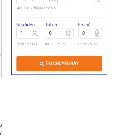
Âm lịch: Chủ nhật 27/6
Người lớn
Trẻ em
Em bé
(trên 12 tuổi)
(từ 2 - 12 tuổi)
(dưới 2 tuổi)
TÌM CHUYẾN BAY
a
y