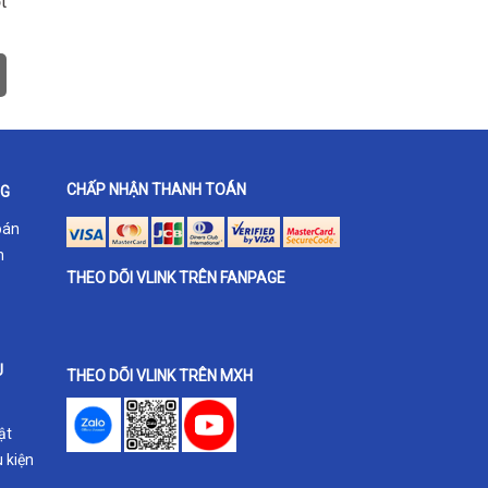
t
CHẤP NHẬN THANH TOÁN
NG
oán
h
THEO DÕI VLINK TRÊN FANPAGE
U
THEO DÕI VLINK TRÊN MXH
ật
 kiện