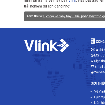
mình tại đại lý vé máy bay
Vlink
. Hãy bắt đầu lê
trải nghiệm du lịch đáng nhớ!
Xem thêm:
Dịch vụ vé máy bay – Giải pháp bay trọn gó
CÔNG 
Địa chỉ:
MST: 0
Điện th
Email:
Websit
GIỚI THIỆ
Về Vlin
Dịch vụ
Liên hệ