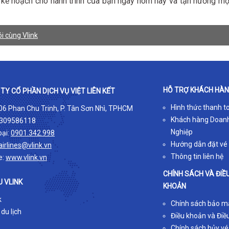
n kế hoạch cho hành trình của bạn ngay hôm nay và tận hưởng mộ
i cùng Vlink
HỖ TRỢ KHÁCH HÀ
TY CỔ PHẦN DỊCH VỤ VIỆT LIÊN KẾT
Hình thức thanh t
 06 Phan Chu Trinh, P. Tân Sơn Nhì, TPHCM
Khách hàng Doan
309586118
Nghiệp
oại:
0901.342.998
Hướng dẫn đặt vé
airlines@vlink.vn
Thông tin liên hệ
e:
www.vlink.vn
CHÍNH SÁCH VÀ ĐIỀ
U VLINK
KHOẢN
k
Chính sách bảo m
 du lịch
Điều khoản và Điều
Chính sách hủy vé