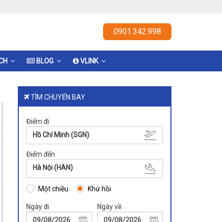
0901.342.998
ỊCH
BLOG
VLINK
TÌM CHUYẾN BAY
Điểm đi
Hồ Chí Minh (SGN)
Điểm đến
Hà Nội (HAN)
Một chiều
Khứ hồi
Ngày đi
Ngày về