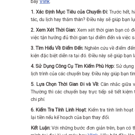
bay
Vlink
.
1. Xác Định Mục Tiêu của Chuyến Đi:
Trước hết, h
tác, du lịch hay thăm thân? Điều này sẽ giúp bạn lự
2. Xem Xét Thời Gian:
Xem xét thời gian bạn có để 
việc tận hưởng đủ thời gian tại điểm đến và việc sắ
3. Tìm Hiểu Về Điểm Đến:
Nghiên cứu về điểm đến c
kiện đặc biệt diễn ra tại đó. Điều này sẽ giúp bạ
4. Sử Dụng Công Cụ Tìm Kiếm Phù Hợp:
Sử dụng c
lịch trình của các chuyến bay. Điều này giúp bạn tìm
5. Lựa Chọn Thời Gian Đi và Về:
Cân nhắc giữa v
Thường thì các chuyến bay trực tiếp sẽ tiết kiệm 
chi phí.
6. Kiểm Tra Tính Linh Hoạt:
Kiểm tra tính linh ho
lại tiền nếu kế hoạch của bạn thay đổi.
Kết Luận:
Với những bước đơn giản trên, bạn có thể