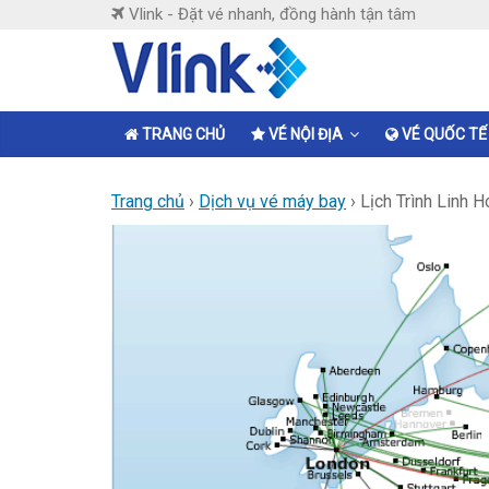
Skip
Vlink - Đặt vé nhanh, đồng hành tận tâm
to
content
Vlink
Đặt
TRANG CHỦ
VÉ NỘI ĐỊA
VÉ QUỐC TẾ
vé
nhanh,
Trang chủ
›
Dịch vụ vé máy bay
›
Lịch Trình Linh 
đồng
hành
tận
tâm