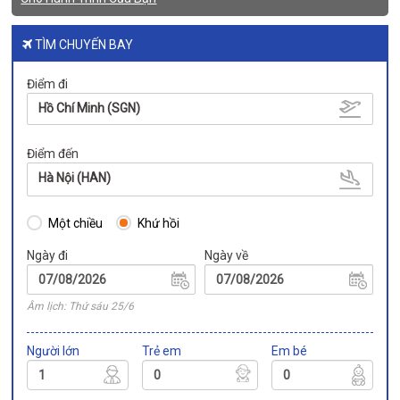
TÌM CHUYẾN BAY
Điểm đi
Hồ Chí Minh (SGN)
Điểm đến
Hà Nội (HAN)
Một chiều
Khứ hồi
Ngày đi
Ngày về
Âm lịch: Thứ sáu 25/6
Người lớn
Trẻ em
Em bé