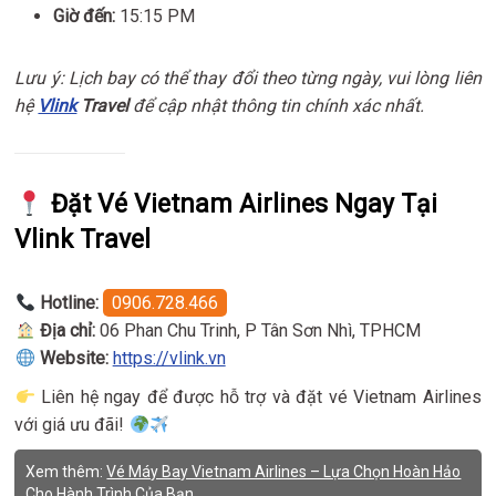
Giờ đến:
15:15 PM
Lưu ý: Lịch bay có thể thay đổi theo từng ngày, vui lòng liên
hệ
Vlink
Travel
để cập nhật thông tin chính xác nhất.
Đặt Vé Vietnam Airlines Ngay Tại
Vlink Travel
Hotline:
0906.728.466
Địa chỉ:
06 Phan Chu Trinh, P Tân Sơn Nhì, TPHCM
Website:
https://vlink.vn
Liên hệ ngay để được hỗ trợ và đặt vé Vietnam Airlines
với giá ưu đãi!
Xem thêm:
Vé Máy Bay Vietnam Airlines – Lựa Chọn Hoàn Hảo
Cho Hành Trình Của Bạn