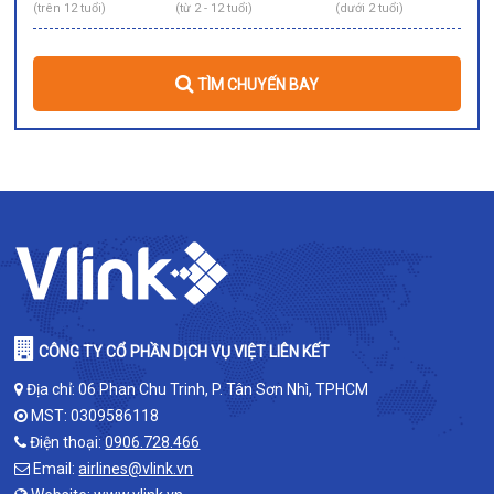
(trên 12 tuổi)
(từ 2 - 12 tuổi)
(dưới 2 tuổi)
TÌM CHUYẾN BAY
CÔNG TY CỔ PHẦN DỊCH VỤ VIỆT LIÊN KẾT
Địa chỉ: 06 Phan Chu Trinh, P. Tân Sơn Nhì, TPHCM
MST: 0309586118
Điện thoại:
0906.728.466
Email:
airlines@vlink.vn