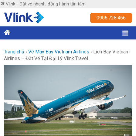
Skip
Vlink - Đặt vé nhanh, đồng hành tận tâm
to
content
Vlink
0906.728.466
Đặt
vé
nhanh,
Trang chủ
›
Vé Máy Bay Vietnam Airlines
›
Lịch Bay Vietnam
Airlines – Đặt Vé Tại Đại Lý Vlink Travel
đồng
hành
tận
tâm