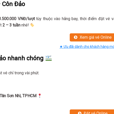
– Côn Đảo
3.500.000 VNĐ/lượt
tùy thuộc vào hãng bay, thời điểm đặt vé v
ất
2 – 3 tuần
nhé!
Xem giá vé Online
★ Ưu đãi dành cho khách hàng mớ
 Đảo nhanh chóng
t vé chỉ trong vài phút:
P Tân Sơn Nhì, TPHCM
Đặt vé Online