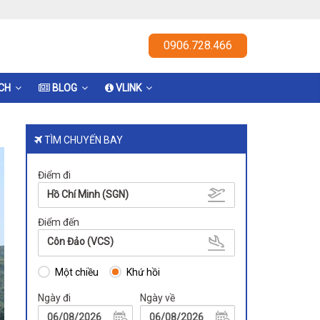
0906.728.466
ỊCH
BLOG
VLINK
TÌM CHUYẾN BAY
Điểm đi
Hồ Chí Minh (SGN)
Điểm đến
Côn Đảo (VCS)
Một chiều
Khứ hồi
Ngày đi
Ngày về