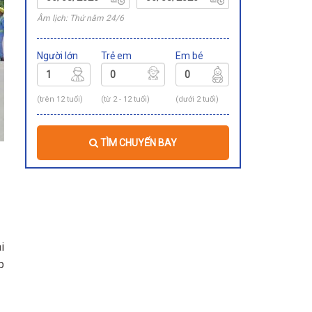
Âm lịch: Thứ năm 24/6
Người lớn
Trẻ em
Em bé
(trên 12 tuổi)
(từ 2 - 12 tuổi)
(dưới 2 tuổi)
TÌM CHUYẾN BAY
i
p