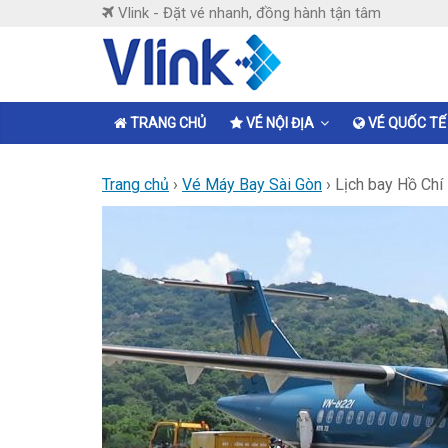
Skip
Vlink - Đặt vé nhanh, đồng hành tận tâm
to
content
Vlink
Đặt
TRANG CHỦ
VÉ NỘI ĐỊA
VÉ QUỐC TẾ
vé
nhanh,
Trang chủ
›
Vé Máy Bay Sài Gòn
›
Lịch bay Hồ Chí
đồng
hành
tận
tâm