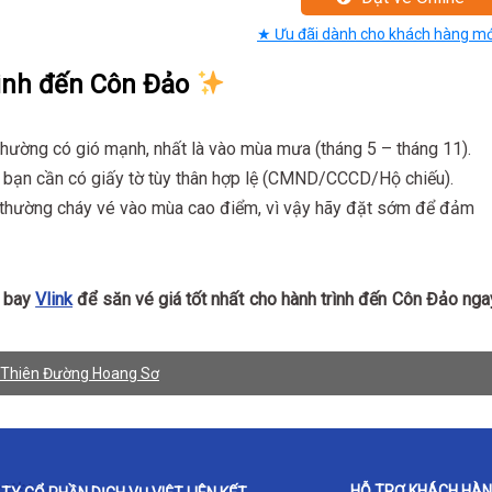
★ Ưu đãi dành cho khách hàng mớ
Minh đến Côn Đảo
thường có gió mạnh, nhất là vào mùa mưa (tháng 5 – tháng 11).
 bạn cần có giấy tờ tùy thân hợp lệ (CMND/CCCD/Hộ chiếu).
 thường cháy vé vào mùa cao điểm, vì vậy hãy đặt sớm để đảm
y bay
Vlink
để săn vé giá tốt nhất cho hành trình đến Côn Đảo nga
 Thiên Đường Hoang Sơ
HỖ TRỢ KHÁCH HÀ