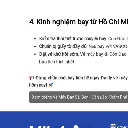
4. Kinh nghiệm bay từ Hồ Chí 
Kiểm tra thời tiết trước chuyến bay
: Côn Đảo 
Chuẩn bị giấy tờ đầy đủ
: Nếu bay với VASCO,
Đặt vé khứ hồi sớm
: Vé máy bay đi Côn Đảo
bảo lịch trình nhé!
Đừng chần chừ, hãy liên hệ ngay Đại lý vé má
hôm nay!
Xem thêm:
Vé Máy Bay Sài Gòn - Côn Đảo: Khám Phá