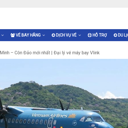
VÉ BAY HÃNG
DỊCH VỤ VÉ
HỖ TRỢ
DU L
 Minh – Côn Đảo mới nhất | Đại lý vé máy bay Vlink