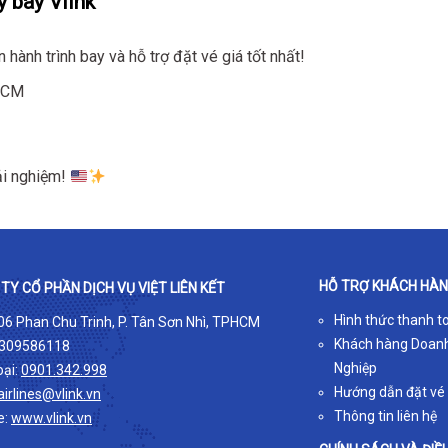
y bay Vlink
hành trình bay và hỗ trợ đặt vé giá tốt nhất!
 HCM
ải nghiệm!
HỖ TRỢ KHÁCH HÀ
TY CỔ PHẦN DỊCH VỤ VIỆT LIÊN KẾT
Hình thức thanh t
 06 Phan Chu Trinh, P. Tân Sơn Nhì, TPHCM
Khách hàng Doan
309586118
Nghiệp
oại:
0901.342.998
Hướng dẫn đặt vé
airlines@vlink.vn
Thông tin liên hệ
e:
www.vlink.vn