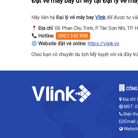
Đặt vé máy bay đi Mỹ tại Đại lý vé má
Hãy liên hệ
Đại lý vé máy bay
Vlink
để được tư vấn 
Địa chỉ
: 06 Phan Chu Trinh, P Tân Sơn Nhì, TP.
Hotline
:
0901.342.998
Website đặt vé online
:
https://vlink.vn
Chúc bạn có chuyến du lịch Mỹ tuyệt vời và đầy tr
CÔNG 
Địa chỉ:
MST: 0
Điện th
Email:
Websit