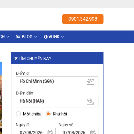
0901.342.998
ỊCH
BLOG
VLINK
TÌM CHUYẾN BAY
Điểm đi
Hồ Chí Minh (SGN)
Điểm đến
Hà Nội (HAN)
Một chiều
Khứ hồi
Ngày đi
Ngày về