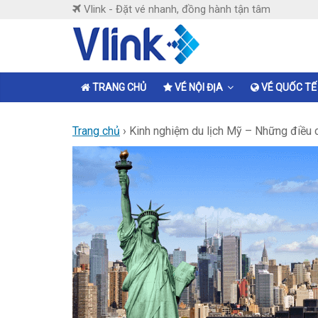
Skip
Vlink - Đặt vé nhanh, đồng hành tận tâm
to
content
Vlink
Đặt
TRANG CHỦ
VÉ NỘI ĐỊA
VÉ QUỐC TẾ
vé
nhanh,
Trang chủ
›
Kinh nghiệm du lịch Mỹ – Những điều c
đồng
hành
tận
tâm