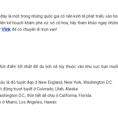
đây là một trong những quốc gia có nền kinh tế phát triển, văn hó
 lên kế hoạch khám phá xứ sở cờ hoa, hãy tham khảo ngay nhữn
y
Vlink
để có chuyến đi trọn vẹn!
thời điểm tốt nhất để du lịch sẽ tùy thuộc vào khu vực bạn muố
h sắc lá đỏ tuyệt đẹp ở New England, New York, Washington D.C.
t động trượt tuyết ở Colorado, Utah, Alaska.
hington D.C., thời tiết dễ chịu ở California, Florida.
ển ở Miami, Los Angeles, Hawaii.