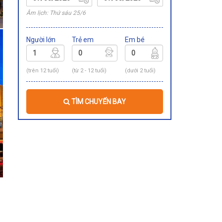
Âm lịch: Thứ sáu 25/6
Người lớn
Trẻ em
Em bé
(trên 12 tuổi)
(từ 2 - 12 tuổi)
(dưới 2 tuổi)
TÌM CHUYẾN BAY