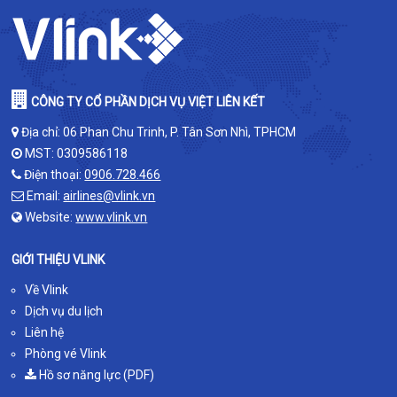
CÔNG TY CỔ PHẦN DỊCH VỤ VIỆT LIÊN KẾT
Địa chỉ: 06 Phan Chu Trinh, P. Tân Sơn Nhì, TPHCM
MST: 0309586118
Điện thoại:
0906.728.466
Email:
airlines@vlink.vn
Website:
www.vlink.vn
GIỚI THIỆU VLINK
Về Vlink
Dịch vụ du lịch
Liên hệ
Phòng vé Vlink
Hồ sơ năng lực (PDF)