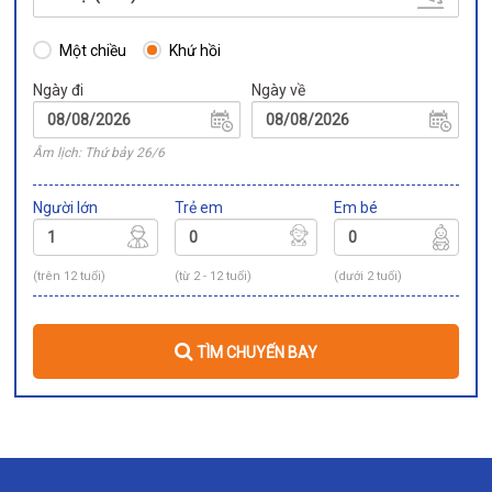
Một chiều
Khứ hồi
Ngày đi
Ngày về
Âm lịch: Thứ bảy 26/6
Người lớn
Trẻ em
Em bé
(trên 12 tuổi)
(từ 2 - 12 tuổi)
(dưới 2 tuổi)
TÌM CHUYẾN BAY