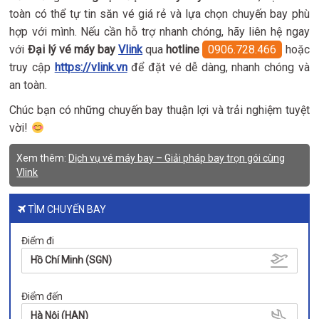
toàn có thể tự tin săn vé giá rẻ và lựa chọn chuyến bay phù
hợp với mình. Nếu cần hỗ trợ nhanh chóng, hãy liên hệ ngay
với
Đại lý vé máy bay
Vlink
qua
hotline
0906.728.466
hoặc
truy cập
https://vlink.vn
để đặt vé dễ dàng, nhanh chóng và
an toàn.
Chúc bạn có những chuyến bay thuận lợi và trải nghiệm tuyệt
vời!
Xem thêm:
Dịch vụ vé máy bay – Giải pháp bay trọn gói cùng
Vlink
TÌM CHUYẾN BAY
Điểm đi
Hồ Chí Minh (SGN)
Điểm đến
Hà Nội (HAN)