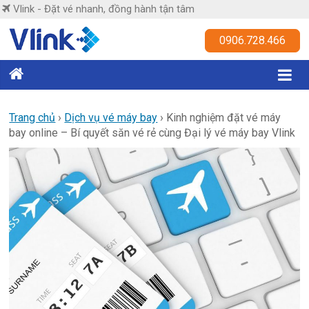
Skip
Vlink - Đặt vé nhanh, đồng hành tận tâm
to
content
Vlink
0906.728.466
Đặt
vé
nhanh,
Trang chủ
›
Dịch vụ vé máy bay
›
Kinh nghiệm đặt vé máy
bay online – Bí quyết săn vé rẻ cùng Đại lý vé máy bay Vlink
đồng
hành
tận
tâm