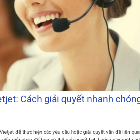
etjet: Cách giải quyết nhanh chón
ietjet để thực hiện các yêu cầu hoặc giải quyết vấn đề liên qua
 cấp giải pháp để bạn có thể giải quyết tình huống này một các