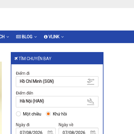
ỊCH
BLOG
VLINK
TÌM CHUYẾN BAY
Điểm đi
Hồ Chí Minh (SGN)
Điểm đến
Hà Nội (HAN)
Một chiều
Khứ hồi
Ngày đi
Ngày về