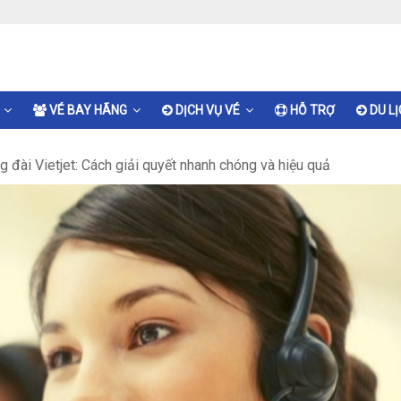
VÉ BAY HÃNG
DỊCH VỤ VÉ
HỖ TRỢ
DU L
g đài Vietjet: Cách giải quyết nhanh chóng và hiệu quả