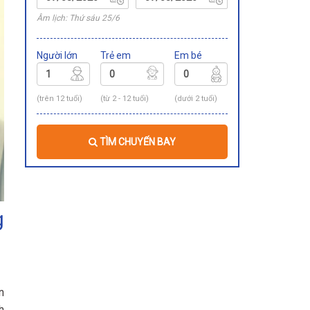
Âm lịch: Thứ sáu 25/6
Người lớn
Trẻ em
Em bé
(trên 12 tuổi)
(từ 2 - 12 tuổi)
(dưới 2 tuổi)
TÌM CHUYẾN BAY
g
n
h