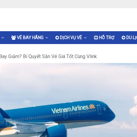
VÉ BAY HÃNG
DỊCH VỤ VÉ
HỖ TRỢ
DU L
ay Giảm? Bí Quyết Săn Vé Giá Tốt Cùng Vlink