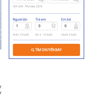
Âm lịch: Thứ sáu 25/6
Người lớn
Trẻ em
Em bé
(trên 12 tuổi)
(từ 2 - 12 tuổi)
(dưới 2 tuổi)
TÌM CHUYẾN BAY
y
y