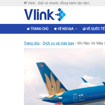
Skip
Vlink - Đặt vé nhanh, đồng hành tận tâm
to
content
Vlink
Đặt
TRANG CHỦ
VÉ NỘI ĐỊA
VÉ QUỐC TẾ
vé
nhanh,
Trang chủ
›
Dịch vụ vé máy bay
›
Khi Nào Vé Máy B
đồng
hành
tận
tâm