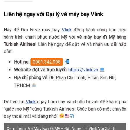
Liên hệ ngay với Đại lý vé máy bay Vlink
Hãy để Đại lý vé máy bay
Vlink
đồng hành cùng bạn trên
hành trình chinh phục nước Mỹ với
vé máy bay đi Mỹ hãng
Turkish Airlines
! Liên hệ ngay để đặt vé và nhận ưu đãi hấp
dẫn:
Hotline
:
0901.342.998
Website đặt vé trực tuyến
:
https://vlink.vn
Địa chỉ phòng vé
: 06 Phan Chu Trinh, P Tân Sơn Nhì,
TP.HCM
Đặt vé tại
Vlink
ngay hôm nay và chuẩn bị vali để khám phá
“giấc mơ Mỹ” cùng Turkish Airlines! Chúc bạn có một chuyến
bay thoải mái và đáng nhớ!
Xem thêm:
Vé Máy Bay Đi Mỹ – Đặt Ngay Tại Vlink Với Giá Ưu