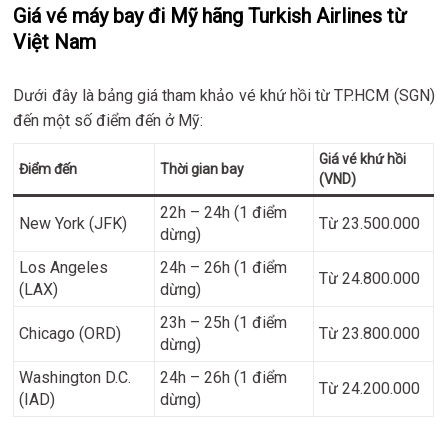
Giá vé máy bay đi Mỹ hãng Turkish Airlines từ
Việt Nam
Dưới đây là bảng giá tham khảo vé khứ hồi từ TP.HCM (SGN)
đến một số điểm đến ở Mỹ:
Giá vé khứ hồi
Điểm đến
Thời gian bay
(VND)
22h – 24h (1 điểm
New York (JFK)
Từ 23.500.000
dừng)
Los Angeles
24h – 26h (1 điểm
Từ 24.800.000
(LAX)
dừng)
23h – 25h (1 điểm
Chicago (ORD)
Từ 23.800.000
dừng)
Washington D.C.
24h – 26h (1 điểm
Từ 24.200.000
(IAD)
dừng)