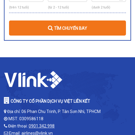
(trên 12 tuổi)
(từ 2 - 12 tuổi)
(dưới 2 tuổi)
TÌM CHUYẾN BAY
CÔNG TY CỔ PHẦN DỊCH VỤ VIỆT LIÊN KẾT
Địa chỉ: 06 Phan Chu Trinh, P. Tân Sơn Nhì, TPHCM
MST: 0309586118
Điện thoại:
0901.342.998
Email:
airlines@vlink.vn