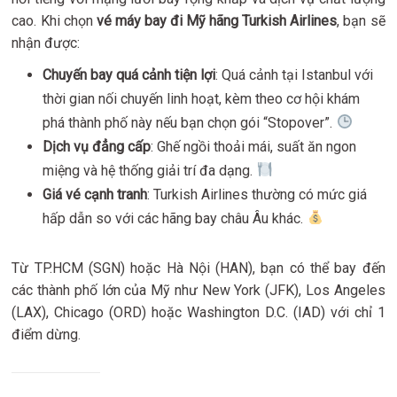
cao. Khi chọn
vé máy bay đi Mỹ hãng Turkish Airlines
, bạn sẽ
nhận được:
Chuyến bay quá cảnh tiện lợi
: Quá cảnh tại Istanbul với
thời gian nối chuyến linh hoạt, kèm theo cơ hội khám
phá thành phố này nếu bạn chọn gói “Stopover”.
Dịch vụ đẳng cấp
: Ghế ngồi thoải mái, suất ăn ngon
miệng và hệ thống giải trí đa dạng.
Giá vé cạnh tranh
: Turkish Airlines thường có mức giá
hấp dẫn so với các hãng bay châu Âu khác.
Từ TP.HCM (SGN) hoặc Hà Nội (HAN), bạn có thể bay đến
các thành phố lớn của Mỹ như New York (JFK), Los Angeles
(LAX), Chicago (ORD) hoặc Washington D.C. (IAD) với chỉ 1
điểm dừng.