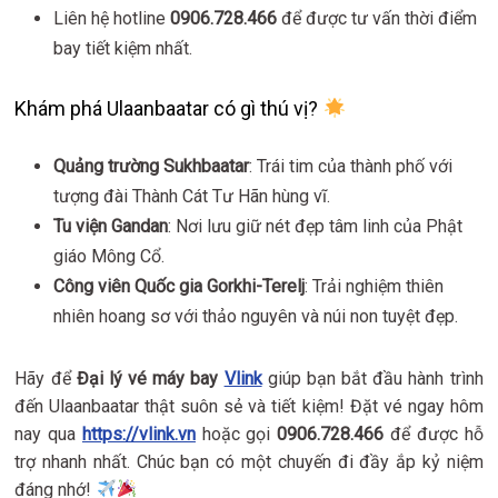
Liên hệ hotline
0906.728.466
để được tư vấn thời điểm
bay tiết kiệm nhất.
Khám phá Ulaanbaatar có gì thú vị?
Quảng trường Sukhbaatar
: Trái tim của thành phố với
tượng đài Thành Cát Tư Hãn hùng vĩ.
Tu viện Gandan
: Nơi lưu giữ nét đẹp tâm linh của Phật
giáo Mông Cổ.
Công viên Quốc gia Gorkhi-Terelj
: Trải nghiệm thiên
nhiên hoang sơ với thảo nguyên và núi non tuyệt đẹp.
Hãy để
Đại lý vé máy bay
Vlink
giúp bạn bắt đầu hành trình
đến Ulaanbaatar thật suôn sẻ và tiết kiệm! Đặt vé ngay hôm
nay qua
https://vlink.vn
hoặc gọi
0906.728.466
để được hỗ
trợ nhanh nhất. Chúc bạn có một chuyến đi đầy ắp kỷ niệm
đáng nhớ!