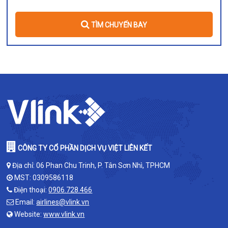
TÌM CHUYẾN BAY
CÔNG TY CỔ PHẦN DỊCH VỤ VIỆT LIÊN KẾT
Địa chỉ: 06 Phan Chu Trinh, P. Tân Sơn Nhì, TPHCM
MST: 0309586118
Điện thoại:
0906.728.466
Email:
airlines@vlink.vn
Website:
www.vlink.vn