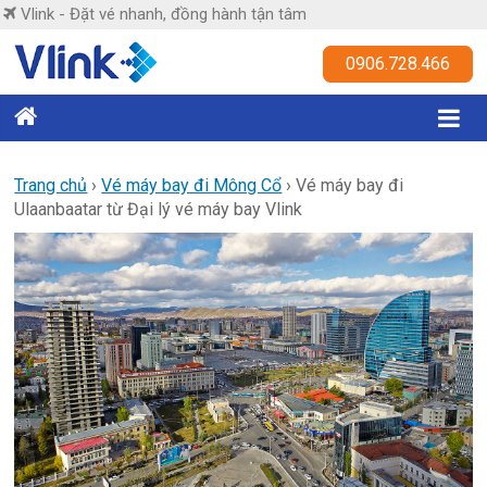
Skip
Vlink - Đặt vé nhanh, đồng hành tận tâm
to
content
Vlink
0906.728.466
Đặt
vé
nhanh,
Trang chủ
›
Vé máy bay đi Mông Cổ
›
Vé máy bay đi
Ulaanbaatar từ Đại lý vé máy bay Vlink
đồng
hành
tận
tâm