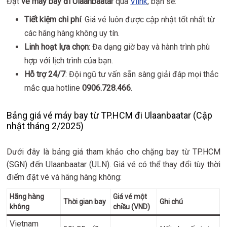
Đặt
vé máy bay đi Ulaanbaatar
qua
Vlink
, bạn sẽ:
Tiết kiệm chi phí
: Giá vé luôn được cập nhật tốt nhất từ
các hãng hàng không uy tín.
Linh hoạt lựa chọn
: Đa dạng giờ bay và hành trình phù
hợp với lịch trình của bạn.
Hỗ trợ 24/7
: Đội ngũ tư vấn sẵn sàng giải đáp mọi thắc
mắc qua hotline
0906.728.466
.
Bảng giá vé máy bay từ TP.HCM đi Ulaanbaatar (Cập
nhật tháng 2/2025)
Dưới đây là bảng giá tham khảo cho chặng bay từ TP.HCM
(SGN) đến Ulaanbaatar (ULN). Giá vé có thể thay đổi tùy thời
điểm đặt vé và hãng hàng không:
Hãng hàng
Giá vé một
Thời gian bay
Ghi chú
không
chiều (VND)
Vietnam