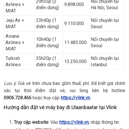
29h55p (2
Nối chuyến tại
Airlines +
9.898.000
điểm dừng)
Hà Nội, Seoul
MIAT
Jeju Air +
23h40p (1
Nối chuyến tại
9.110.000
MIAT
điểm dừng)
Seoul
Asiana
10h40p (1
Nối chuyến tại
Airlines +
11.485.000
điểm dừng)
Seoul
MIAT
Turkish
35h20p (1
Nối chuyến tại
13.250.000
Airlines
điểm dừng)
Istanbul
Lưu ý
: Giá vé trên chưa bao gồm thuế, phí. Để biết giá chính
xác tại thời điểm đặt vé, vui lòng liên hệ hotline
0906.728.466
hoặc truy cập
https://vlink.vn
.
Hướng dẫn đặt vé máy bay đi Ulaanbaatar tại Vlink
Truy cập website
: Vào
https://vlink.vn
, nhập thông tin