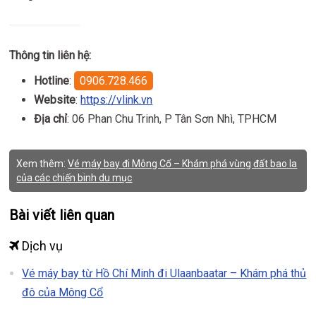
Thông tin liên hệ:
Hotline
:
0906.728.466
Website
:
https://vlink.vn
Địa chỉ
: 06 Phan Chu Trinh, P Tân Sơn Nhì, TPHCM
Xem thêm:
Vé máy bay đi Mông Cổ – Khám phá vùng đất bao la
của các chiến binh du mục
Bài viết liên quan
Dịch vụ
Vé máy bay từ Hồ Chí Minh đi Ulaanbaatar – Khám phá thủ
đô của Mông Cổ