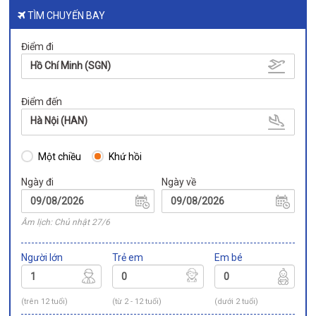
TÌM CHUYẾN BAY
Điểm đi
Hồ Chí Minh (SGN)
Điểm đến
Hà Nội (HAN)
Một chiều
Khứ hồi
Ngày đi
Ngày về
Âm lịch: Chủ nhật 27/6
Người lớn
Trẻ em
Em bé
(trên 12 tuổi)
(từ 2 - 12 tuổi)
(dưới 2 tuổi)