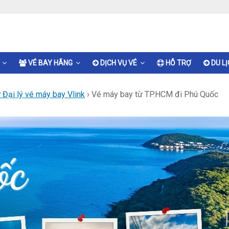
VÉ BAY HÃNG
DỊCH VỤ VÉ
HỖ TRỢ
DU L
Đại lý vé máy bay Vlink
›
Vé máy bay từ TP.HCM đi Phú Quốc