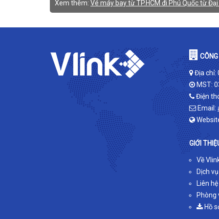
Xem thêm:
Vé máy bay từ TP.HCM đi Phú Quốc từ Đại 
CÔNG 
Địa chỉ:
MST: 0
Điện th
Email:
Websit
GIỚI THIỆ
Về Vlin
Dịch vụ
Liên hệ
Phòng v
Hồ s