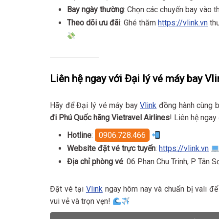
Bay ngày thường
: Chọn các chuyến bay vào th
Theo dõi ưu đãi
: Ghé thăm
https://vlink.vn
thư
Liên hệ ngay với Đại lý vé máy bay Vli
Hãy để Đại lý vé máy bay
Vlink
đồng hành cùng b
đi Phú Quốc hãng Vietravel Airlines
! Liên hệ ngay
Hotline
:
0906.728.466
Website đặt vé trực tuyến
:
https://vlink.vn
Địa chỉ phòng vé
: 06 Phan Chu Trinh, P Tân 
Đặt vé tại
Vlink
ngay hôm nay và chuẩn bị vali để 
vui vẻ và trọn vẹn!