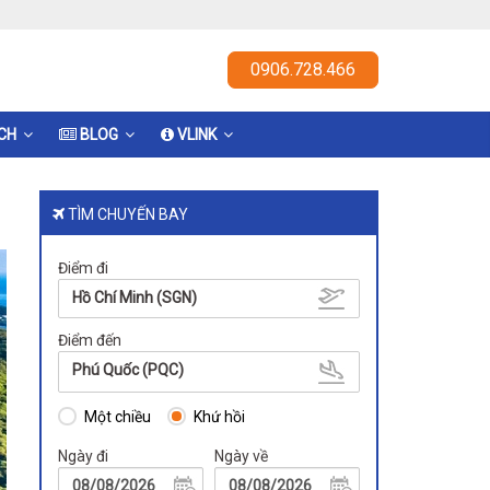
0906.728.466
ỊCH
BLOG
VLINK
TÌM CHUYẾN BAY
Điểm đi
Hồ Chí Minh (SGN)
Điểm đến
Phú Quốc (PQC)
Một chiều
Khứ hồi
Ngày đi
Ngày về