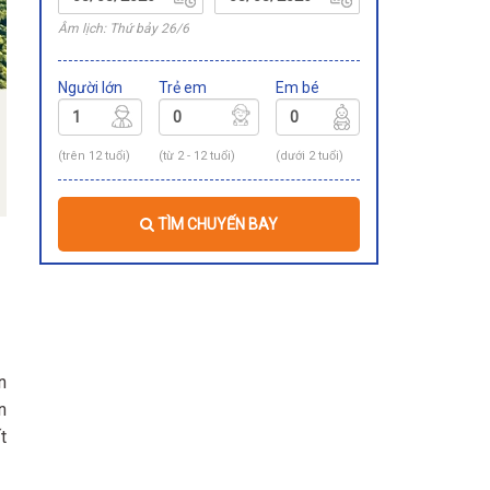
Âm lịch: Thứ bảy 26/6
Người lớn
Trẻ em
Em bé
(trên 12 tuổi)
(từ 2 - 12 tuổi)
(dưới 2 tuổi)
TÌM CHUYẾN BAY
n
n
t