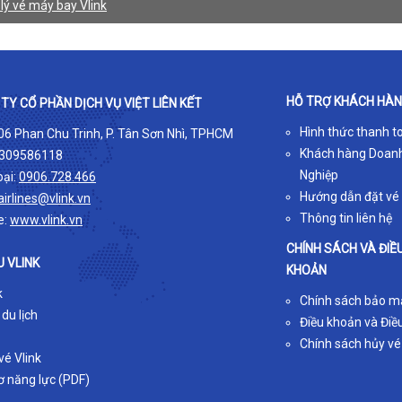
lý vé máy bay Vlink
HỖ TRỢ KHÁCH HÀ
TY CỔ PHẦN DỊCH VỤ VIỆT LIÊN KẾT
Hình thức thanh t
 06 Phan Chu Trinh, P. Tân Sơn Nhì, TPHCM
Khách hàng Doan
309586118
Nghiệp
oại:
0906.728.466
Hướng dẫn đặt vé
airlines@vlink.vn
Thông tin liên hệ
e:
www.vlink.vn
CHÍNH SÁCH VÀ ĐIỀ
U VLINK
KHOẢN
k
Chính sách bảo m
 du lịch
Điều khoản và Điều
Chính sách hủy vé
é Vlink
ơ năng lực (PDF)