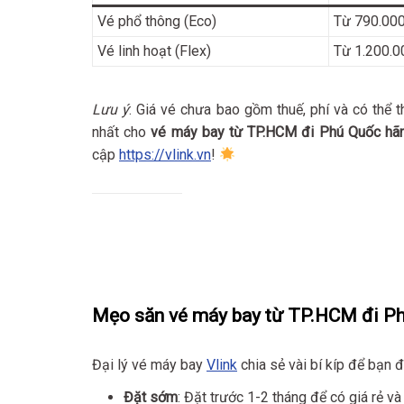
Vé phổ thông (Eco)
Từ 790.00
Vé linh hoạt (Flex)
Từ 1.200.0
Lưu ý
: Giá vé chưa bao gồm thuế, phí và có thể t
nhất cho
vé máy bay từ TP.HCM đi Phú Quốc hãng
cập
https://vlink.vn
!
Mẹo săn vé máy bay từ TP.HCM đi Ph
Đại lý vé máy bay
Vlink
chia sẻ vài bí kíp để bạn đ
Đặt sớm
: Đặt trước 1-2 tháng để có giá rẻ v