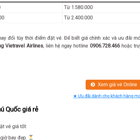
0
Từ 1.580.000
00
Từ 2.400.000
hay đổi tùy thời điểm đặt vé. Để biết giá chính xác và ưu đãi mớ
 Vietravel Airlines
, liên hệ ngay hotline
0906.728.466
hoặc tru
Xem giá vé Online
★ Ưu đãi dành cho khách hàng mớ
ú Quốc giá rẻ
ặt vé giá tốt:
à giờ bay đẹp.