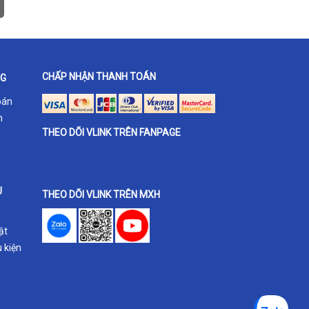
CHẤP NHẬN THANH TOÁN
NG
oán
h
THEO DÕI VLINK TRÊN FANPAGE
U
THEO DÕI VLINK TRÊN MXH
ật
 kiện